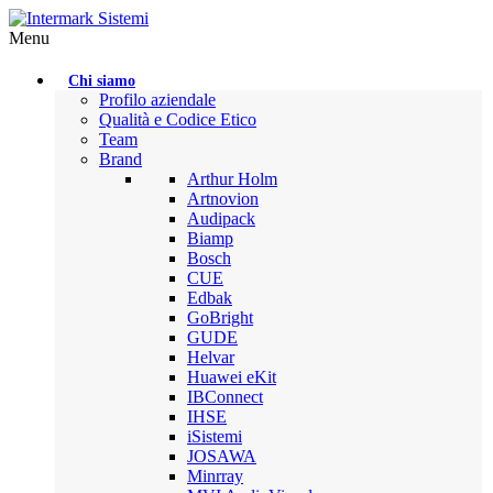
Menu
Chi siamo
Profilo aziendale
Qualità e Codice Etico
Team
Brand
Arthur Holm
Artnovion
Audipack
Biamp
Bosch
CUE
Edbak
GoBright
GUDE
Helvar
Huawei eKit
IBConnect
IHSE
iSistemi
JOSAWA
Minrray