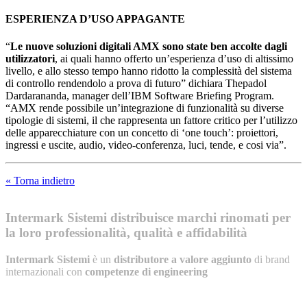
ESPERIENZA D’USO APPAGANTE
“
Le nuove soluzioni digitali AMX sono state ben accolte dagli
utilizzatori
, ai quali hanno offerto un’esperienza d’uso di altissimo
livello, e allo stesso tempo hanno ridotto la complessità del sistema
di controllo rendendolo a prova di futuro” dichiara Thepadol
Dardarananda, manager dell’IBM Software Briefing Program.
“AMX rende possibile un’integrazione di funzionalità su diverse
tipologie di sistemi, il che rappresenta un fattore critico per l’utilizzo
delle apparecchiature con un concetto di ‘one touch’: proiettori,
ingressi e uscite, audio, video-conferenza, luci, tende, e cosi via”.
« Torna indietro
Intermark Sistemi distribuisce marchi rinomati per
la loro professionalità, qualità e affidabilità
Intermark Sistemi
è un
distributore a valore aggiunto
di brand
internazionali con
competenze di engineering