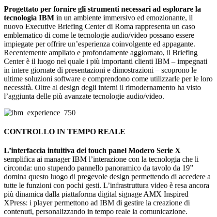
Progettato per fornire gli strumenti necessari ad esplorare la
tecnologia IBM
in un ambiente immersivo ed emozionante, il
nuovo Executive Briefing Center di Roma rappresenta un caso
emblematico di come le tecnologie audio/video possano essere
impiegate per offrire un’esperienza coinvolgente ed appagante.
Recentemente ampliato e profondamente aggiornato, il Briefing
Center è il luogo nel quale i più importanti clienti IBM – impegnati
in intere giornate di presentazioni e dimostrazioni – scoprono le
ultime soluzioni software e comprendono come utilizzarle per le loro
necessità. Oltre al design degli interni il rimodernamento ha visto
l’aggiunta delle più avanzate tecnologie audio/video.
CONTROLLO IN TEMPO REALE
L’interfaccia intuitiva dei touch panel Modero Serie X
semplifica ai manager IBM l’interazione con la tecnologia che li
circonda: uno stupendo pannello panoramico da tavolo da 19”
domina questo luogo di pregevole design permettendo di accedere a
tutte le funzioni con pochi gesti. L’infrastruttura video è resa ancora
più dinamica dalla piattaforma digital signage AMX Inspired
XPress: i player permettono ad IBM di gestire la creazione di
contenuti, personalizzando in tempo reale la comunicazione.