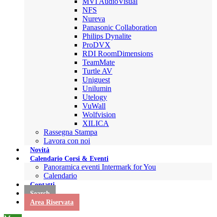
MVI AudioVisual
NFS
Nureva
Panasonic Collaboration
Philips Dynalite
ProDVX
RDI RoomDimensions
TeamMate
Turtle AV
Uniguest
Unilumin
Utelogy
VuWall
Wolfvision
XILICA
Rassegna Stampa
Lavora con noi
Novità
Calendario Corsi & Eventi
Panoramica eventi Intermark for You
Calendario
Contatti
Search
Area Riservata