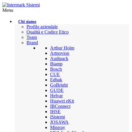
Menu
Chi siamo
Profilo aziendale
Qualità e Codice Etico
Team
Brand
Arthur Holm
Artnovion
Audipack
Biamp
Bosch
CUE
Edbak
GoBright
GUDE
Helvar
Huawei eKit
IBConnect
IHSE
iSistemi
JOSAWA
Minrray