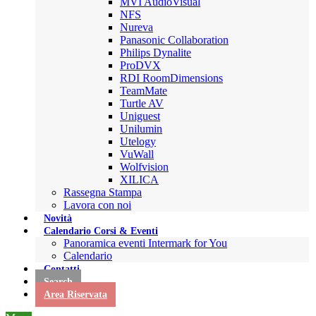
MVI AudioVisual
NFS
Nureva
Panasonic Collaboration
Philips Dynalite
ProDVX
RDI RoomDimensions
TeamMate
Turtle AV
Uniguest
Unilumin
Utelogy
VuWall
Wolfvision
XILICA
Rassegna Stampa
Lavora con noi
Novità
Calendario Corsi & Eventi
Panoramica eventi Intermark for You
Calendario
Contatti
Search
Area Riservata