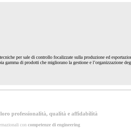
iche per sale di controllo focalizzate sulla produzione ed esportazion
gamma di prodotti che migliorano la gestione e l’organizzazione degli a
oro professionalità, qualità e affidabilità
ernazionali con
competenze di engineering