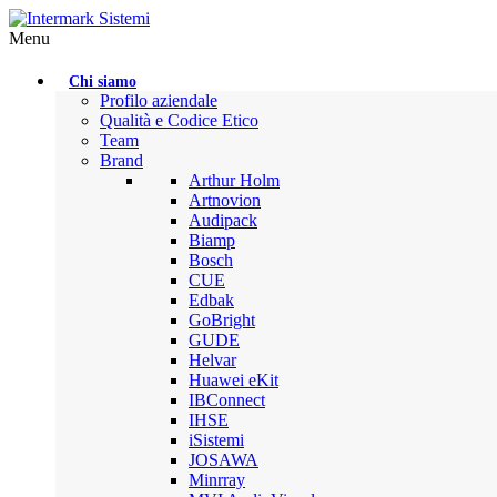
Menu
Chi siamo
Profilo aziendale
Qualità e Codice Etico
Team
Brand
Arthur Holm
Artnovion
Audipack
Biamp
Bosch
CUE
Edbak
GoBright
GUDE
Helvar
Huawei eKit
IBConnect
IHSE
iSistemi
JOSAWA
Minrray