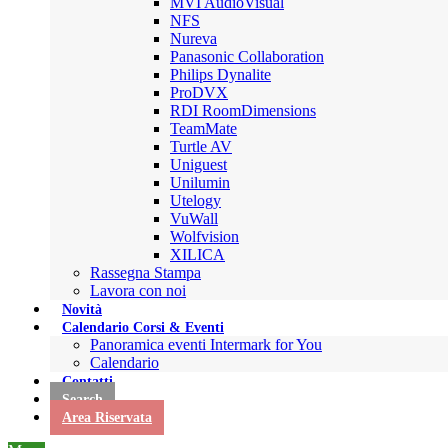
MVI AudioVisual
NFS
Nureva
Panasonic Collaboration
Philips Dynalite
ProDVX
RDI RoomDimensions
TeamMate
Turtle AV
Uniguest
Unilumin
Utelogy
VuWall
Wolfvision
XILICA
Rassegna Stampa
Lavora con noi
Novità
Calendario Corsi & Eventi
Panoramica eventi Intermark for You
Calendario
Contatti
Search
Area Riservata