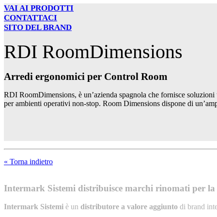
VAI AI PRODOTTI
CONTATTACI
SITO DEL BRAND
RDI RoomDimensions
Arredi ergonomici per Control Room
RDI RoomDimensions, è un’azienda spagnola che fornisce soluzioni tecn
per ambienti operativi non-stop. Room Dimensions dispone di un’ampia 
« Torna indietro
Intermark Sistemi distribuisce marchi rinomati per la l
Intermark Sistemi
è un
distributore a valore aggiunto
di brand int