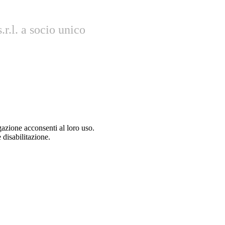
r.l. a socio unico
gazione acconsenti al loro uso.
 disabilitazione.