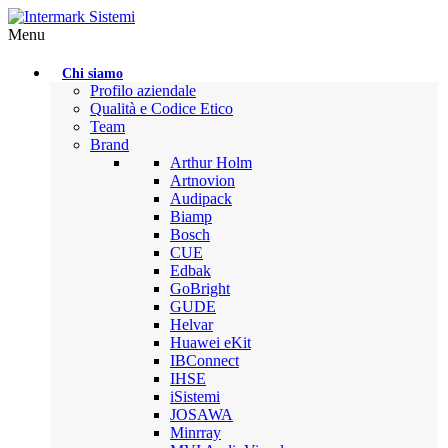
Menu
Chi siamo
Profilo aziendale
Qualità e Codice Etico
Team
Brand
Arthur Holm
Artnovion
Audipack
Biamp
Bosch
CUE
Edbak
GoBright
GUDE
Helvar
Huawei eKit
IBConnect
IHSE
iSistemi
JOSAWA
Minrray