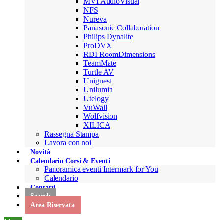
MVI AudioVisual
NFS
Nureva
Panasonic Collaboration
Philips Dynalite
ProDVX
RDI RoomDimensions
TeamMate
Turtle AV
Uniguest
Unilumin
Utelogy
VuWall
Wolfvision
XILICA
Rassegna Stampa
Lavora con noi
Novità
Calendario Corsi & Eventi
Panoramica eventi Intermark for You
Calendario
Contatti
Search
Area Riservata