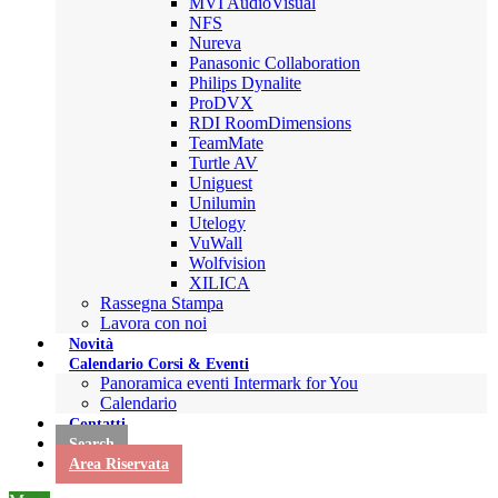
MVI AudioVisual
NFS
Nureva
Panasonic Collaboration
Philips Dynalite
ProDVX
RDI RoomDimensions
TeamMate
Turtle AV
Uniguest
Unilumin
Utelogy
VuWall
Wolfvision
XILICA
Rassegna Stampa
Lavora con noi
Novità
Calendario Corsi & Eventi
Panoramica eventi Intermark for You
Calendario
Contatti
Search
Area Riservata