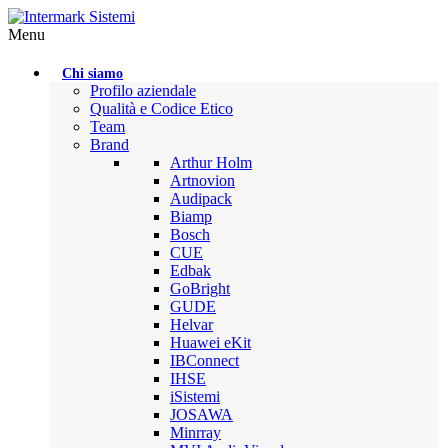
Menu
Chi siamo
Profilo aziendale
Qualità e Codice Etico
Team
Brand
Arthur Holm
Artnovion
Audipack
Biamp
Bosch
CUE
Edbak
GoBright
GUDE
Helvar
Huawei eKit
IBConnect
IHSE
iSistemi
JOSAWA
Minrray