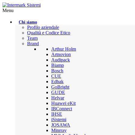
Menu
Chi siamo
Profilo aziendale
Qualità e Codice Etico
Team
Brand
Arthur Holm
Artnovion
Audipack
Biamp
Bosch
CUE
Edbak
GoBright
GUDE
Helvar
Huawei eKit
IBConnect
IHSE
iSistemi
JOSAWA
Minrray