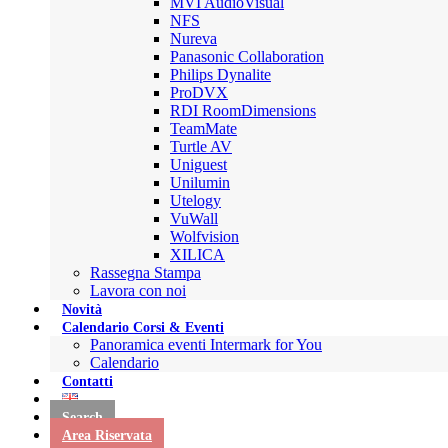
MVI AudioVisual
NFS
Nureva
Panasonic Collaboration
Philips Dynalite
ProDVX
RDI RoomDimensions
TeamMate
Turtle AV
Uniguest
Unilumin
Utelogy
VuWall
Wolfvision
XILICA
Rassegna Stampa
Lavora con noi
Novità
Calendario Corsi & Eventi
Panoramica eventi Intermark for You
Calendario
Contatti
Search
Area Riservata