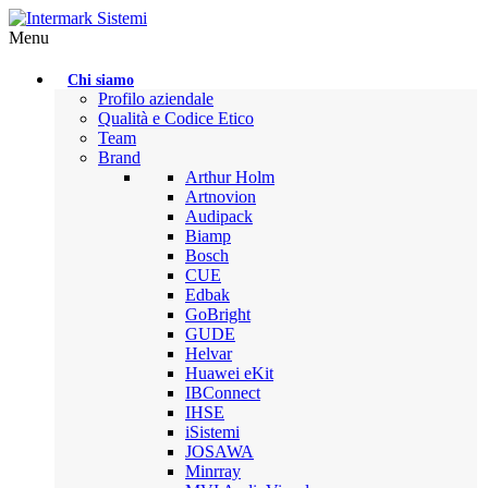
Menu
Chi siamo
Profilo aziendale
Qualità e Codice Etico
Team
Brand
Arthur Holm
Artnovion
Audipack
Biamp
Bosch
CUE
Edbak
GoBright
GUDE
Helvar
Huawei eKit
IBConnect
IHSE
iSistemi
JOSAWA
Minrray