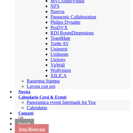
MVI AudioVisual
NFS
Nureva
Panasonic Collaboration
Philips Dynalite
ProDVX
RDI RoomDimensions
TeamMate
Turtle AV
Uniguest
Unilumin
Utelogy
VuWall
Wolfvision
XILICA
Rassegna Stampa
Lavora con noi
Novità
Calendario Corsi & Eventi
Panoramica eventi Intermark for You
Calendario
Contatti
Search
Area Riservata