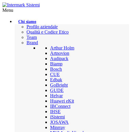
Menu
Chi siamo
Profilo aziendale
Qualità e Codice Etico
Team
Brand
Arthur Holm
Artnovion
Audipack
Biamp
Bosch
CUE
Edbak
GoBright
GUDE
Helvar
Huawei eKit
IBConnect
IHSE
iSistemi
JOSAWA
Minrray