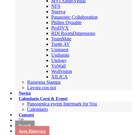
MVI AudioVisual
NFS
Nureva
Panasonic Collaboration
Philips Dynalite
ProDVX
RDI RoomDimensions
TeamMate
Turtle AV
Uniguest
Unilumin
Utelogy
VuWall
Wolfvision
XILICA
Rassegna Stampa
Lavora con noi
Novità
Calendario Corsi & Eventi
Panoramica eventi Intermark for You
Calendario
Contatti
Search
Area Riservata