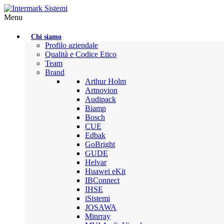
Menu
Chi siamo
Profilo aziendale
Qualità e Codice Etico
Team
Brand
Arthur Holm
Artnovion
Audipack
Biamp
Bosch
CUE
Edbak
GoBright
GUDE
Helvar
Huawei eKit
IBConnect
IHSE
iSistemi
JOSAWA
Minrray