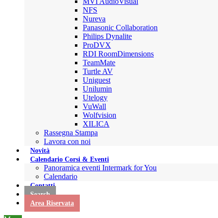
MVI AudioVisual
NFS
Nureva
Panasonic Collaboration
Philips Dynalite
ProDVX
RDI RoomDimensions
TeamMate
Turtle AV
Uniguest
Unilumin
Utelogy
VuWall
Wolfvision
XILICA
Rassegna Stampa
Lavora con noi
Novità
Calendario Corsi & Eventi
Panoramica eventi Intermark for You
Calendario
Contatti
Search
Area Riservata