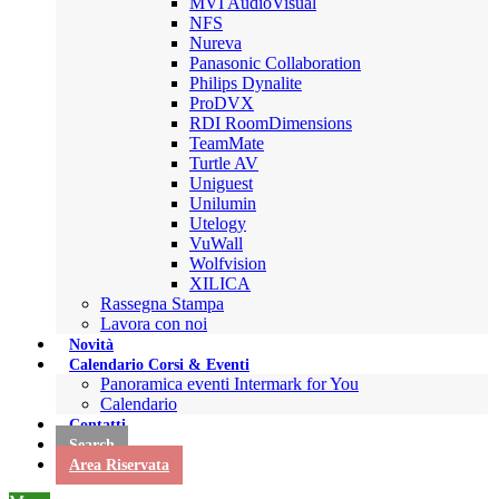
MVI AudioVisual
NFS
Nureva
Panasonic Collaboration
Philips Dynalite
ProDVX
RDI RoomDimensions
TeamMate
Turtle AV
Uniguest
Unilumin
Utelogy
VuWall
Wolfvision
XILICA
Rassegna Stampa
Lavora con noi
Novità
Calendario Corsi & Eventi
Panoramica eventi Intermark for You
Calendario
Contatti
Search
Area Riservata