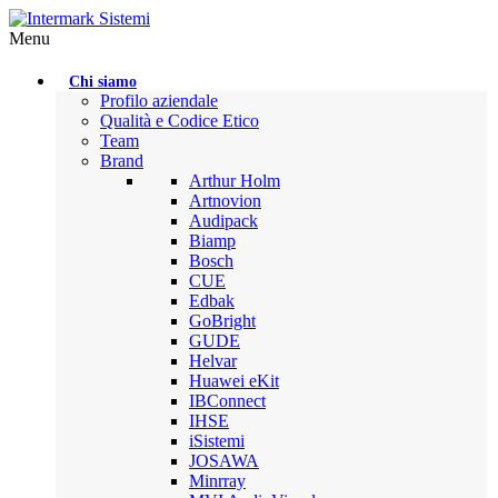
Menu
Chi siamo
Profilo aziendale
Qualità e Codice Etico
Team
Brand
Arthur Holm
Artnovion
Audipack
Biamp
Bosch
CUE
Edbak
GoBright
GUDE
Helvar
Huawei eKit
IBConnect
IHSE
iSistemi
JOSAWA
Minrray