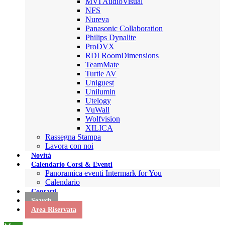
MVI AudioVisual
NFS
Nureva
Panasonic Collaboration
Philips Dynalite
ProDVX
RDI RoomDimensions
TeamMate
Turtle AV
Uniguest
Unilumin
Utelogy
VuWall
Wolfvision
XILICA
Rassegna Stampa
Lavora con noi
Novità
Calendario Corsi & Eventi
Panoramica eventi Intermark for You
Calendario
Contatti
Search
Area Riservata