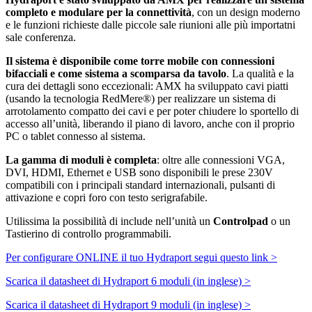
completo e modulare per la connettività
, con un design moderno
e le funzioni richieste dalle piccole sale riunioni alle più importatni
sale conferenza.
Il sistema è disponibile come torre mobile con connessioni
bifacciali e come sistema a scomparsa da tavolo
. La qualità e la
cura dei dettagli sono eccezionali: AMX ha sviluppato cavi piatti
(usando la tecnologia RedMere®) per realizzare un sistema di
arrotolamento compatto dei cavi e per poter chiudere lo sportello di
accesso all’unità, liberando il piano di lavoro, anche con il proprio
PC o tablet connesso al sistema.
La gamma di moduli è completa
: oltre alle connessioni VGA,
DVI, HDMI, Ethernet e USB sono disponibili le prese 230V
compatibili con i principali standard internazionali, pulsanti di
attivazione e copri foro con testo serigrafabile.
Utilissima la possibilità di include nell’unità un
Controlpad
o un
Tastierino di controllo programmabili.
Per configurare ONLINE il tuo Hydraport segui questo link >
Scarica il datasheet di Hydraport 6 moduli (in inglese) >
Scarica il datasheet di Hydraport 9 moduli (in inglese) >