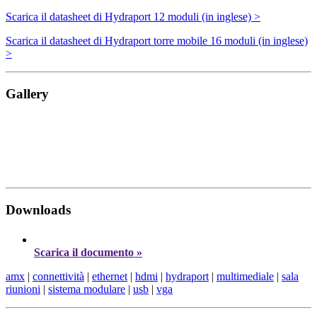
Scarica il datasheet di Hydraport 12 moduli (in inglese) >
Scarica il datasheet di Hydraport torre mobile 16 moduli (in inglese)
>
Gallery
Downloads
Scarica il documento »
amx
|
connettività
|
ethernet
|
hdmi
|
hydraport
|
multimediale
|
sala
riunioni
|
sistema modulare
|
usb
|
vga