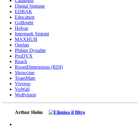
Cataloghi
Digital Signage
EDBAK
Education
GoBright
Helvar
Intermark Sistemi
MAXHUB
Onelan
Philips Dynalite
ProDVX
Reach
RoomDimensions (RDI)
Showcase
TeamMate
Viveroo
VuWall
Wolfvision
Arthur Holm