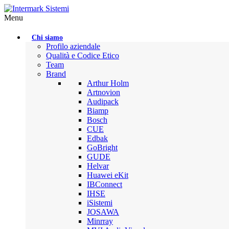
Menu
Chi siamo
Profilo aziendale
Qualità e Codice Etico
Team
Brand
Arthur Holm
Artnovion
Audipack
Biamp
Bosch
CUE
Edbak
GoBright
GUDE
Helvar
Huawei eKit
IBConnect
IHSE
iSistemi
JOSAWA
Minrray