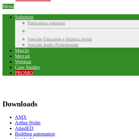
Menu
Soluzioni
Panoramica soluzioni
Speciale Education e didattica ibrida
Speciale Audio Professionale
Marchi
Mercati
Webinar
Case Studies
PROMO
Downloads
AMX
Arthur Holm
AtlasIED
Building automation