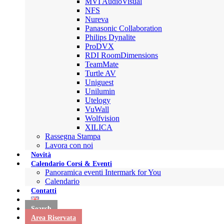
MVI AudioVisual
NFS
Nureva
Panasonic Collaboration
Philips Dynalite
ProDVX
RDI RoomDimensions
TeamMate
Turtle AV
Uniguest
Unilumin
Utelogy
VuWall
Wolfvision
XILICA
Rassegna Stampa
Lavora con noi
Novità
Calendario Corsi & Eventi
Panoramica eventi Intermark for You
Calendario
Contatti
Search
Area Riservata