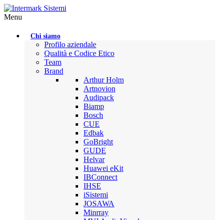
Menu
Chi siamo
Profilo aziendale
Qualità e Codice Etico
Team
Brand
Arthur Holm
Artnovion
Audipack
Biamp
Bosch
CUE
Edbak
GoBright
GUDE
Helvar
Huawei eKit
IBConnect
IHSE
iSistemi
JOSAWA
Minrray