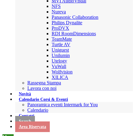
MVI AudioVisual
NFS
Nureva
Panasonic Collaboration
Philips Dynalite
ProDVX
RDI RoomDimensions
TeamMate
Turtle AV
Uniguest
Unilumin
Utelogy
VuWall
Wolfvision
XILICA
Rassegna Stampa
Lavora con noi
Novità
Calendario Corsi & Eventi
Panoramica eventi Intermark for You
Calendario
Contatti
Search
Area Riservata