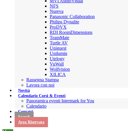
MVI AudioVisual
NFS
Nureva
Panasonic Collaboration
Philips Dynalite
ProDVX
RDI RoomDimensions
TeamMate
Turtle AV
Uniguest
Unilumin
Utelogy
VuWall
Wolfvision
XILICA
Rassegna Stampa
Lavora con noi
Novità
Calendario Corsi & Eventi
Panoramica eventi Intermark for You
Calendario
Contatti
Search
Area Riservata