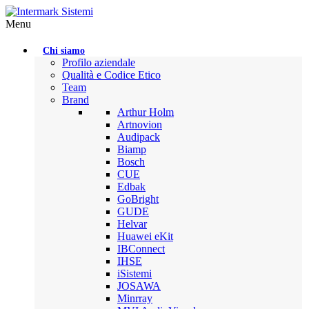
Menu
Chi siamo
Profilo aziendale
Qualità e Codice Etico
Team
Brand
Arthur Holm
Artnovion
Audipack
Biamp
Bosch
CUE
Edbak
GoBright
GUDE
Helvar
Huawei eKit
IBConnect
IHSE
iSistemi
JOSAWA
Minrray