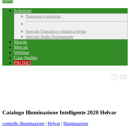
Menu
Soluzioni
Panoramica soluzioni
Speciale Education e didattica ibrida
Speciale Audio Professionale
Marchi
Mercati
Webinar
Case Studies
PROMO
Catalogo Illuminazione Intelligente 2020 Helvar
controllo illuminazione
|
Helvar
|
Illuminazione