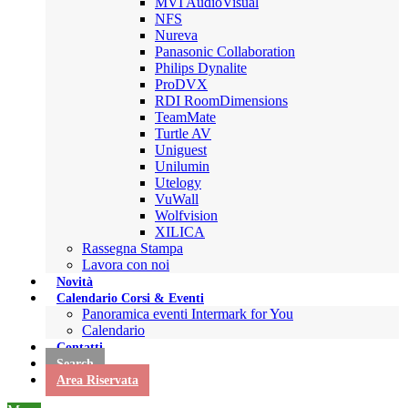
MVI AudioVisual
NFS
Nureva
Panasonic Collaboration
Philips Dynalite
ProDVX
RDI RoomDimensions
TeamMate
Turtle AV
Uniguest
Unilumin
Utelogy
VuWall
Wolfvision
XILICA
Rassegna Stampa
Lavora con noi
Novità
Calendario Corsi & Eventi
Panoramica eventi Intermark for You
Calendario
Contatti
Search
Area Riservata