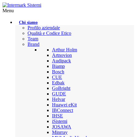
Menu
Chi siamo
Profilo aziendale
Qualità e Codice Etico
Team
Brand
Arthur Holm
Artnovion
Audipack
Biamp
Bosch
CUE
Edbak
GoBright
GUDE
Helvar
Huawei eKit
IBConnect
IHSE
iSistemi
JOSAWA
Minrray