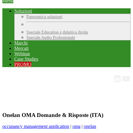
Menu
Soluzioni
Panoramica soluzioni
Speciale Education e didattica ibrida
Speciale Audio Professionale
Marchi
Mercati
Webinar
Case Studies
PROMO
Onelan OMA Domande & Risposte (ITA)
occupancy management application
|
oma
|
onelan