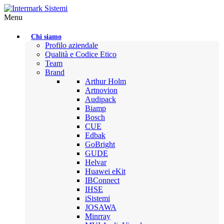
Menu
Chi siamo
Profilo aziendale
Qualità e Codice Etico
Team
Brand
Arthur Holm
Artnovion
Audipack
Biamp
Bosch
CUE
Edbak
GoBright
GUDE
Helvar
Huawei eKit
IBConnect
IHSE
iSistemi
JOSAWA
Minrray