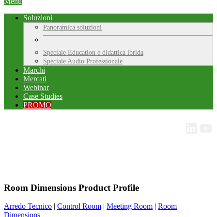
Menu
Soluzioni
Panoramica soluzioni
Speciale Education e didattica ibrida
Speciale Audio Professionale
Marchi
Mercati
Webinar
Case Studies
PROMO
Room Dimensions Product Profile
Arredo Tecnico
|
Control Room
|
Meeting Room
|
Room
Dimensions