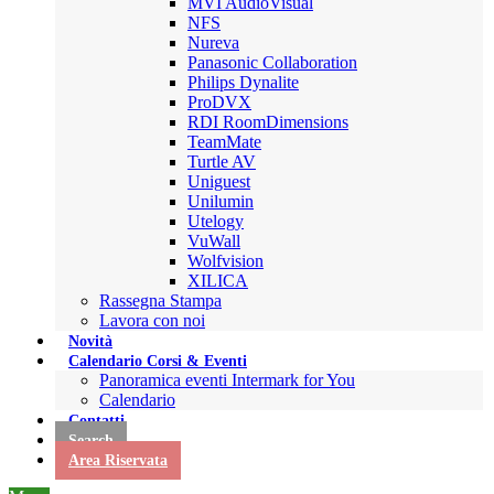
MVI AudioVisual
NFS
Nureva
Panasonic Collaboration
Philips Dynalite
ProDVX
RDI RoomDimensions
TeamMate
Turtle AV
Uniguest
Unilumin
Utelogy
VuWall
Wolfvision
XILICA
Rassegna Stampa
Lavora con noi
Novità
Calendario Corsi & Eventi
Panoramica eventi Intermark for You
Calendario
Contatti
Search
Area Riservata