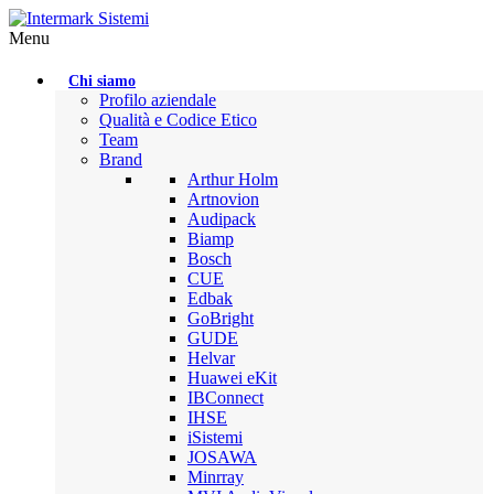
Menu
Chi siamo
Profilo aziendale
Qualità e Codice Etico
Team
Brand
Arthur Holm
Artnovion
Audipack
Biamp
Bosch
CUE
Edbak
GoBright
GUDE
Helvar
Huawei eKit
IBConnect
IHSE
iSistemi
JOSAWA
Minrray