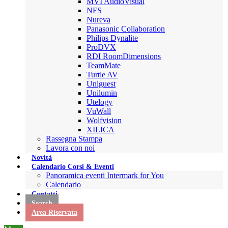
MVI AudioVisual
NFS
Nureva
Panasonic Collaboration
Philips Dynalite
ProDVX
RDI RoomDimensions
TeamMate
Turtle AV
Uniguest
Unilumin
Utelogy
VuWall
Wolfvision
XILICA
Rassegna Stampa
Lavora con noi
Novità
Calendario Corsi & Eventi
Panoramica eventi Intermark for You
Calendario
Contatti
Search
Area Riservata