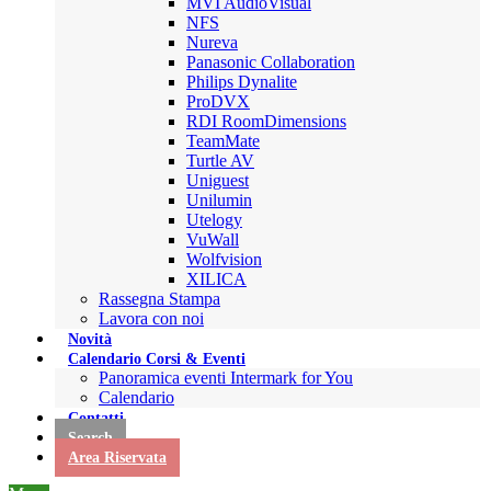
MVI AudioVisual
NFS
Nureva
Panasonic Collaboration
Philips Dynalite
ProDVX
RDI RoomDimensions
TeamMate
Turtle AV
Uniguest
Unilumin
Utelogy
VuWall
Wolfvision
XILICA
Rassegna Stampa
Lavora con noi
Novità
Calendario Corsi & Eventi
Panoramica eventi Intermark for You
Calendario
Contatti
Search
Area Riservata