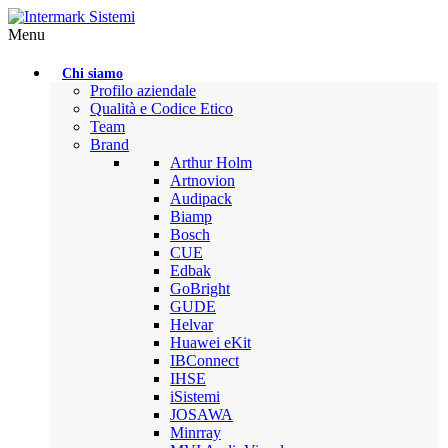
Menu
Chi siamo
Profilo aziendale
Qualità e Codice Etico
Team
Brand
Arthur Holm
Artnovion
Audipack
Biamp
Bosch
CUE
Edbak
GoBright
GUDE
Helvar
Huawei eKit
IBConnect
IHSE
iSistemi
JOSAWA
Minrray