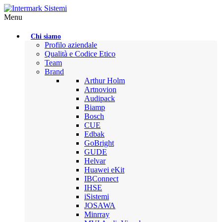
Menu
Chi siamo
Profilo aziendale
Qualità e Codice Etico
Team
Brand
Arthur Holm
Artnovion
Audipack
Biamp
Bosch
CUE
Edbak
GoBright
GUDE
Helvar
Huawei eKit
IBConnect
IHSE
iSistemi
JOSAWA
Minrray