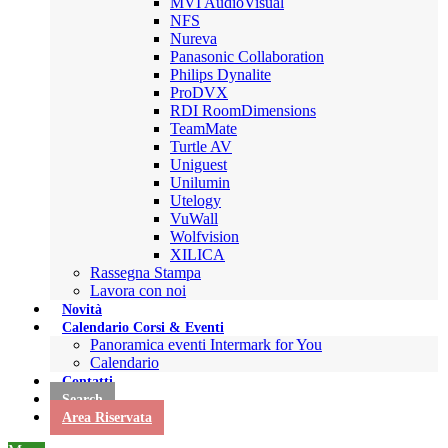
MVI AudioVisual
NFS
Nureva
Panasonic Collaboration
Philips Dynalite
ProDVX
RDI RoomDimensions
TeamMate
Turtle AV
Uniguest
Unilumin
Utelogy
VuWall
Wolfvision
XILICA
Rassegna Stampa
Lavora con noi
Novità
Calendario Corsi & Eventi
Panoramica eventi Intermark for You
Calendario
Contatti
Search
Area Riservata