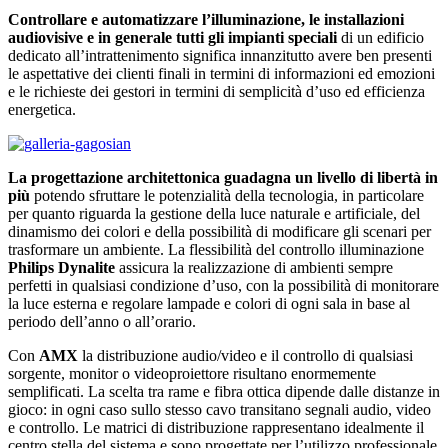
Controllare e automatizzare l’illuminazione, le installazioni
audiovisive e in generale tutti gli impianti speciali
di un edificio
dedicato all’intrattenimento significa innanzitutto avere ben presenti
le aspettative dei clienti finali in termini di informazioni ed emozioni
e le richieste dei gestori in termini di semplicità d’uso ed efficienza
energetica.
La progettazione architettonica guadagna un livello di libertà in
più
potendo sfruttare le potenzialità della tecnologia, in particolare
per quanto riguarda la gestione della luce naturale e artificiale, del
dinamismo dei colori e della possibilità di modificare gli scenari per
trasformare un ambiente. La flessibilità del controllo illuminazione
Philips Dynalite
assicura la realizzazione di ambienti sempre
perfetti in qualsiasi condizione d’uso, con la possibilità di monitorare
la luce esterna e regolare lampade e colori di ogni sala in base al
periodo dell’anno o all’orario.
Con
AMX
la distribuzione audio/video e il controllo di qualsiasi
sorgente, monitor o videoproiettore risultano enormemente
semplificati. La scelta tra rame e fibra ottica dipende dalle distanze in
gioco: in ogni caso sullo stesso cavo transitano segnali audio, video
e controllo. Le matrici di distribuzione rappresentano idealmente il
centro stella del sistema e sono progettate per l’utilizzo professionale