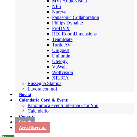
MVI AudioVisual
NFS
Nureva
Panasonic Collaboration
Philips Dynalite
ProDVX
RDI RoomDimensions
TeamMate
Turtle AV
Uniguest
Unilumin
Utelogy
VuWall
Wolfvision
XILICA
Rassegna Stampa
Lavora con noi
Novità
Calendario Corsi & Eventi
Panoramica eventi Intermark for You
Calendario
Contatti
Search
Area Riservata