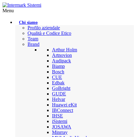
Menu
Chi siamo
Profilo aziendale
Qualità e Codice Etico
Team
Brand
Arthur Holm
Artnovion
Audipack
Biamp
Bosch
CUE
Edbak
GoBright
GUDE
Helvar
Huawei eKit
IBConnect
IHSE
iSistemi
JOSAWA
Minrray