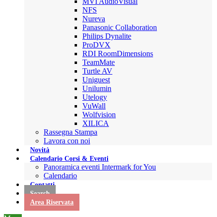
MVI AudioVisual
NFS
Nureva
Panasonic Collaboration
Philips Dynalite
ProDVX
RDI RoomDimensions
TeamMate
Turtle AV
Uniguest
Unilumin
Utelogy
VuWall
Wolfvision
XILICA
Rassegna Stampa
Lavora con noi
Novità
Calendario Corsi & Eventi
Panoramica eventi Intermark for You
Calendario
Contatti
Search
Area Riservata