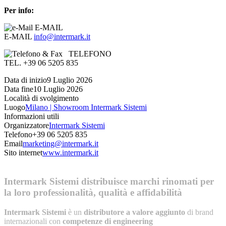
Per info:
E-MAIL
E-MAIL
info@intermark.it
TELEFONO
TEL. +39 06 5205 835
Data di inizio
9 Luglio 2026
Data fine
10 Luglio 2026
Località di svolgimento
Luogo
Milano | Showroom Intermark Sistemi
Informazioni utili
Organizzatore
Intermark Sistemi
Telefono
+39 06 5205 835
Email
marketing@intermark.it
Sito internet
www.intermark.it
Intermark Sistemi distribuisce marchi rinomati per
la loro professionalità, qualità e affidabilità
Intermark Sistemi
è un
distributore a valore aggiunto
di brand
internazionali con
competenze di engineering