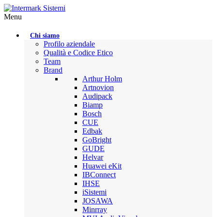
Menu
Chi siamo
Profilo aziendale
Qualità e Codice Etico
Team
Brand
Arthur Holm
Artnovion
Audipack
Biamp
Bosch
CUE
Edbak
GoBright
GUDE
Helvar
Huawei eKit
IBConnect
IHSE
iSistemi
JOSAWA
Minrray