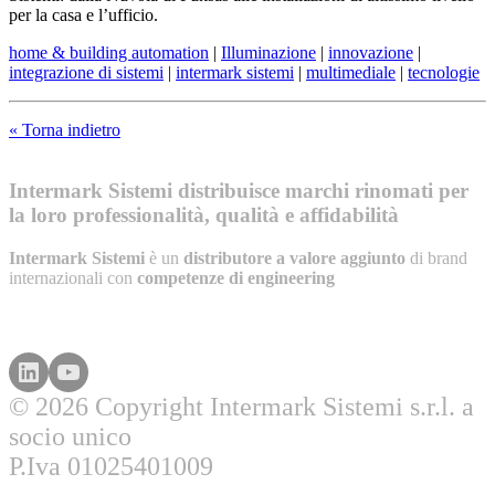
per la casa e l’ufficio.
home & building automation
|
Illuminazione
|
innovazione
|
integrazione di sistemi
|
intermark sistemi
|
multimediale
|
tecnologie
« Torna indietro
Intermark Sistemi distribuisce marchi rinomati per
la loro professionalità, qualità e affidabilità
Intermark Sistemi
è un
distributore a valore aggiunto
di brand
internazionali con
competenze di engineering
© 2026 Copyright Intermark Sistemi s.r.l. a
socio unico
P.Iva 01025401009