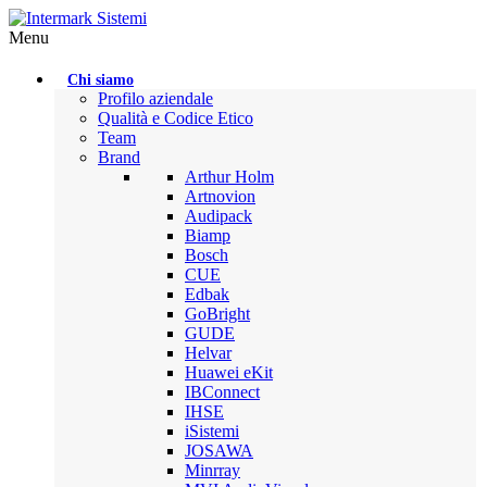
Menu
Chi siamo
Profilo aziendale
Qualità e Codice Etico
Team
Brand
Arthur Holm
Artnovion
Audipack
Biamp
Bosch
CUE
Edbak
GoBright
GUDE
Helvar
Huawei eKit
IBConnect
IHSE
iSistemi
JOSAWA
Minrray