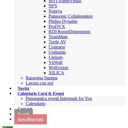
MVI AudioVisual
NFS
Nureva
Panasonic Collaboration
Philips Dynalite
ProDVX
RDI RoomDimensions
TeamMate
Turtle AV
Uniguest
Unilumin
Utelogy
VuWall
Wolfvision
XILICA
Rassegna Stampa
Lavora con noi
Novità
Calendario Corsi & Eventi
Panoramica eventi Intermark for You
Calendario
Contatti
Search
Area Riservata