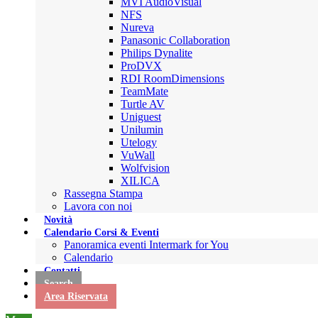
MVI AudioVisual
NFS
Nureva
Panasonic Collaboration
Philips Dynalite
ProDVX
RDI RoomDimensions
TeamMate
Turtle AV
Uniguest
Unilumin
Utelogy
VuWall
Wolfvision
XILICA
Rassegna Stampa
Lavora con noi
Novità
Calendario Corsi & Eventi
Panoramica eventi Intermark for You
Calendario
Contatti
Search
Area Riservata