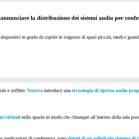
i annunciare la distribuzione dei sistemi audio per conf
spositivi in grado di coprire le esigenze di spazi piccoli, medi e grandi
olo e soffitto:
Nureva
introduce una
tecnologia di ripresa audio prop
ni virtuali
nello spazio in modo che chiunque all’interno della sala poss
e le applicazioni di conferenza, sono
dotati di un sofisticato sistema di 