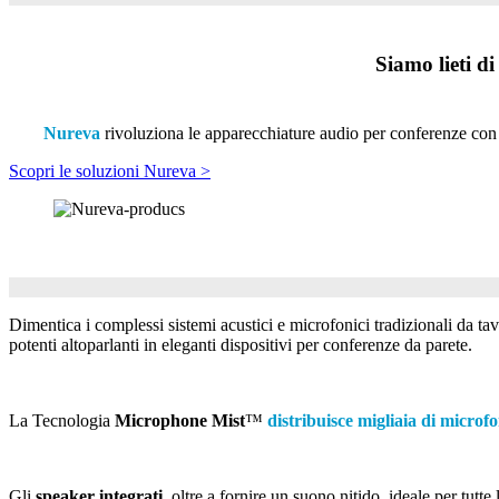
Siamo lieti d
Nureva
rivoluziona le apparecchiature audio per conferenze con di
Scopri le soluzioni Nureva >
Dimentica i complessi sistemi acustici e microfonici tradizionali da tav
potenti altoparlanti in eleganti dispositivi per conferenze da parete.
La Tecnologia
Microphone Mist
™
distribuisce migliaia di microfo
Gli
speaker integrati
, oltre a fornire un suono nitido, ideale per tutt