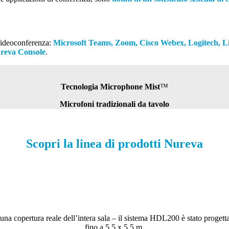
 videoconferenza:
Microsoft Teams, Zoom, Cisco Webex, Logitech, L
reva Console
.
Tecnologia Microphone Mist
™
Microfoni tradizionali da tavolo
Scopri la linea di prodotti Nureva
una copertura reale dell’intera sala – il sistema HDL200 è stato progettat
fino a 5,5 x 5,5 m.