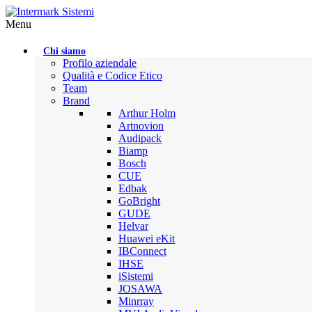
Menu
Chi siamo
Profilo aziendale
Qualità e Codice Etico
Team
Brand
Arthur Holm
Artnovion
Audipack
Biamp
Bosch
CUE
Edbak
GoBright
GUDE
Helvar
Huawei eKit
IBConnect
IHSE
iSistemi
JOSAWA
Minrray