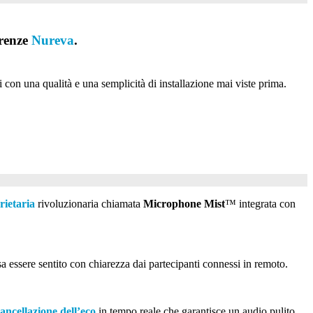
erenze
Nureva
.
 con una qualità e una semplicità di installazione mai viste prima.
rietaria
rivoluzionaria chiamata
Microphone Mist
™ integrata con
a essere sentito con chiarezza dai partecipanti connessi in remoto.
cancellazione dell’eco
in tempo reale che garantisce un audio pulito