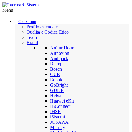
Menu
Chi siamo
Profilo aziendale
Qualità e Codice Etico
Team
Brand
Arthur Holm
Artnovion
Audipack
Biamp
Bosch
CUE
Edbak
GoBright
GUDE
Helvar
Huawei eKit
IBConnect
IHSE
iSistemi
JOSAWA
Minrray