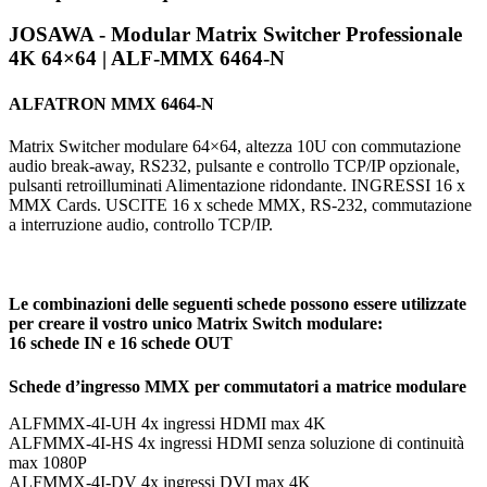
JOSAWA - Modular Matrix Switcher Professionale
4K 64×64 | ALF-MMX 6464-N
ALFATRON MMX 6464-N
Matrix Switcher modulare 64×64, altezza 10U con commutazione
audio break-away, RS232, pulsante e controllo TCP/IP opzionale,
pulsanti retroilluminati Alimentazione ridondante. INGRESSI 16 x
MMX Cards. USCITE 16 x schede MMX, RS-232, commutazione
a interruzione audio, controllo TCP/IP.
Le combinazioni delle seguenti schede possono essere utilizzate
per creare il vostro unico Matrix Switch modulare:
16 schede IN e 16 schede OUT
Schede d’ingresso MMX per commutatori a matrice modulare
ALFMMX-4I-UH 4x ingressi HDMI max 4K
ALFMMX-4I-HS 4x ingressi HDMI senza soluzione di continuità
max 1080P
ALFMMX-4I-DV 4x ingressi DVI max 4K