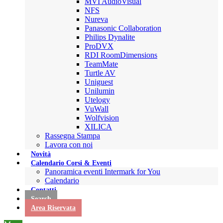
MVI AudioVisual
NFS
Nureva
Panasonic Collaboration
Philips Dynalite
ProDVX
RDI RoomDimensions
TeamMate
Turtle AV
Uniguest
Unilumin
Utelogy
VuWall
Wolfvision
XILICA
Rassegna Stampa
Lavora con noi
Novità
Calendario Corsi & Eventi
Panoramica eventi Intermark for You
Calendario
Contatti
Search
Area Riservata