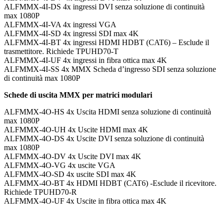
ALFMMX-4I-DS 4x ingressi DVI senza soluzione di continuità
max 1080P
ALFMMX-4I-VA 4x ingressi VGA
ALFMMX-4I-SD 4x ingressi SDI max 4K
ALFMMX-4I-BT 4x ingressi HDMI HDBT (CAT6) – Esclude il
trasmettitore. Richiede TPUHD70-T
ALFMMX-4I-UF 4x ingressi in fibra ottica max 4K
ALFMMX-4I-SS 4x MMX Scheda d’ingresso SDI senza soluzione
di continuità max 1080P
Schede di uscita MMX per matrici modulari
ALFMMX-4O-HS 4x Uscita HDMI senza soluzione di continuità
max 1080P
ALFMMX-4O-UH 4x Uscite HDMI max 4K
ALFMMX-4O-DS 4x Uscite DVI senza soluzione di continuità
max 1080P
ALFMMX-4O-DV 4x Uscite DVI max 4K
ALFMMX-4O-VG 4x uscite VGA
ALFMMX-4O-SD 4x uscite SDI max 4K
ALFMMX-4O-BT 4x HDMI HDBT (CAT6) -Esclude il ricevitore.
Richiede TPUHD70-R
ALFMMX-4O-UF 4x Uscite in fibra ottica max 4K