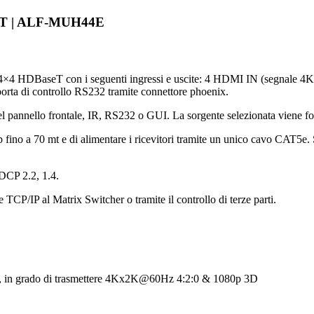
seT | ALF-MUH44E
e 4×4 HDBaseT con i seguenti ingressi e uscite: 4 HDMI IN (segna
di controllo RS232 tramite connettore phoenix.
 del pannello frontale, IR, RS232 o GUI. La sorgente selezionata viene 
80p fino a 70 mt e di alimentare i ricevitori tramite un unico cavo CAT
DCP 2.2, 1.4.
CP/IP al Matrix Switcher o tramite il controllo di terze parti.
i, in grado di trasmettere 4Kx2K@60Hz 4:2:0 & 1080p 3D