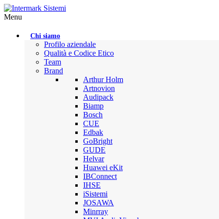
Menu
Chi siamo
Profilo aziendale
Qualità e Codice Etico
Team
Brand
Arthur Holm
Artnovion
Audipack
Biamp
Bosch
CUE
Edbak
GoBright
GUDE
Helvar
Huawei eKit
IBConnect
IHSE
iSistemi
JOSAWA
Minrray