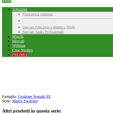
Menu
Soluzioni
Panoramica soluzioni
Speciale Education e didattica ibrida
Speciale Audio Professionale
Marchi
Mercati
Webinar
Case Studies
PROMO
Famiglia:
Gestione Segnali AV
Serie:
Matrix Switcher
Altri prodotti in questa serie: