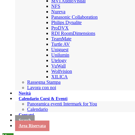
MVI AudioVisual
NFS
Nureva
Panasonic Collaboration
Philips Dynalite
ProDVX
RDI RoomDimensions
TeamMate
Turtle AV
Uniguest
Unilumin
Utelogy
VuWall
Wolfvision
XILICA
Rassegna Stampa
Lavora con noi
Novità
Calendario Corsi & Eventi
Panoramica eventi Intermark for You
Calendario
Contatti
Search
Area Riservata