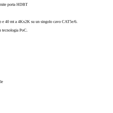
ramite porta HDBT
80p e 40 mt a 4Kx2K su un singolo cavo CAT5e/6.
n tecnologia PoC.
le