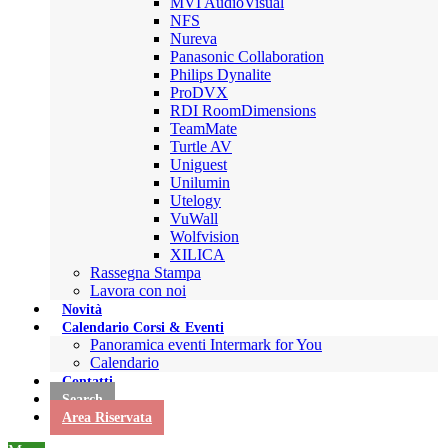
MVI AudioVisual
NFS
Nureva
Panasonic Collaboration
Philips Dynalite
ProDVX
RDI RoomDimensions
TeamMate
Turtle AV
Uniguest
Unilumin
Utelogy
VuWall
Wolfvision
XILICA
Rassegna Stampa
Lavora con noi
Novità
Calendario Corsi & Eventi
Panoramica eventi Intermark for You
Calendario
Contatti
Search
Area Riservata