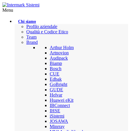
Menu
Chi siamo
Profilo aziendale
Qualità e Codice Etico
Team
Brand
Arthur Holm
Artnovion
Audipack
Biamp
Bosch
CUE
Edbak
GoBright
GUDE
Helvar
Huawei eKit
IBConnect
IHSE
iSistemi
JOSAWA
Minrray