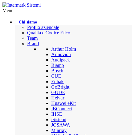
Menu
Chi siamo
Profilo aziendale
Qualità e Codice Etico
Team
Brand
Arthur Holm
Artnovion
Audipack
Biamp
Bosch
CUE
Edbak
GoBright
GUDE
Helvar
Huawei eKit
IBConnect
IHSE
iSistemi
JOSAWA
Minrray