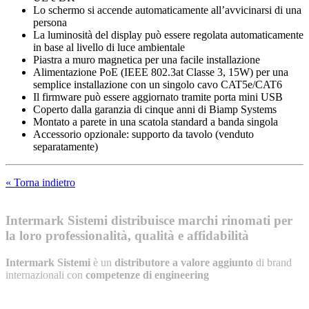
Lo schermo si accende automaticamente all’avvicinarsi di una
persona
La luminosità del display può essere regolata automaticamente
in base al livello di luce ambientale
Piastra a muro magnetica per una facile installazione
Alimentazione PoE (IEEE 802.3at Classe 3, 15W) per una
semplice installazione con un singolo cavo CAT5e/CAT6
Il firmware può essere aggiornato tramite porta mini USB
Coperto dalla garanzia di cinque anni di Biamp Systems
Montato a parete in una scatola standard a banda singola
Accessorio opzionale: supporto da tavolo (venduto
separatamente)
« Torna indietro
Intermark Sistemi distribuisce marchi rinomati per
la loro professionalità, qualità e affidabilità
Intermark Sistemi
è un
distributore a valore aggiunto
di brand
internazionali con
competenze di engineering