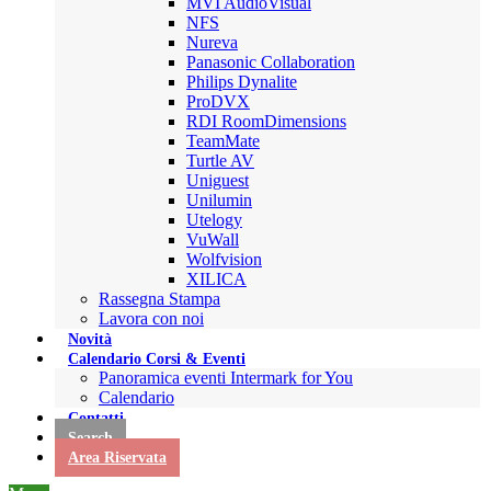
MVI AudioVisual
NFS
Nureva
Panasonic Collaboration
Philips Dynalite
ProDVX
RDI RoomDimensions
TeamMate
Turtle AV
Uniguest
Unilumin
Utelogy
VuWall
Wolfvision
XILICA
Rassegna Stampa
Lavora con noi
Novità
Calendario Corsi & Eventi
Panoramica eventi Intermark for You
Calendario
Contatti
Search
Area Riservata