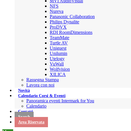
MVI AudioVisual
NFS
Nureva
Panasonic Collaboration
Philips Dynalite
ProDVX
RDI RoomDimensions
TeamMate
Turtle AV
Uniguest
Unilumin
Utelogy
VuWall
Wolfvision
XILICA
Rassegna Stampa
Lavora con noi
Novità
Calendario Corsi & Eventi
Panoramica eventi Intermark for You
Calendario
Contatti
Search
Area Riservata