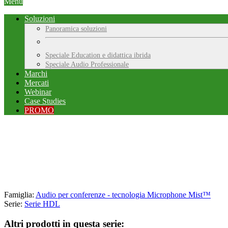
Menu
Soluzioni
Panoramica soluzioni
Speciale Education e didattica ibrida
Speciale Audio Professionale
Marchi
Mercati
Webinar
Case Studies
PROMO
Famiglia:
Audio per conferenze - tecnologia Microphone Mist™
Serie:
Serie HDL
Altri prodotti in questa serie: