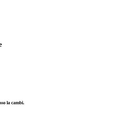
sigenze audio per grandi sale riunioni, spazi flessibili, aule e altro
e
sso la cambi.