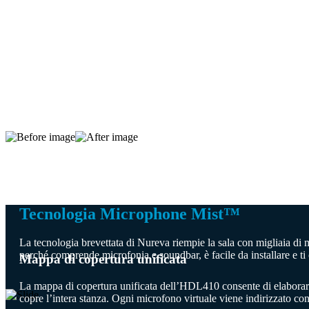
Tecnologia Microphone Mist™
La tecnologia brevettata di Nureva riempie la sala con migliaia di m
perché comprende microfonia e soundbar, è facile da installare e ti o
Mappa di copertura unificata
La mappa di copertura unificata dell’HDL410 consente di elaborar
copre l’intera stanza. Ogni microfono virtuale viene indirizzato co