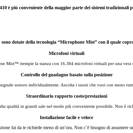
10 è più conveniente della maggior parte dei sistemi tradizionali p
o dotate della tecnologia “Microphone Mist” con il quale coprono
Microfoni virtuali
e Mist™ riempie la stanza con 16.384 microfoni virtuali per una vera 
Controllo del guadagno basato sulla posizione
segnale sonoro individualmente. Ascolta i suoni che vuoi con meno ru
Straordinario rapporto costo/prestazioni
alta qualità in grandi sale nel modo più conveniente possibile. Non è ric
Installazione facile e veloce
azione fai da te richiede meno di un’ora. Non c’è bisogno di assumere u