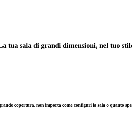
L410 fornisce una vera copertura di tutta la sala e gestisce tutte le tue e
n importa quanto distante tu sia.
La tua sala di grandi dimensioni, nel tuo stil
grande copertura, non importa come configuri la sala o quanto spe