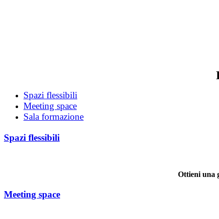
Per tutti gli spazi di grandi dimensioni
Con 16.384 microfoni virtuali e altoparlanti di precisione, il sistema HD
ancora fino a 10.7 x 16.8 m.
Ogni centimetro. Ogni sala.
Con l’audio Nureva®, puoi essere ascoltato in ogni parte della sala, no
Spazi flessibili
Meeting space
Sala formazione
Spazi flessibili
Ottieni una 
Meeting space