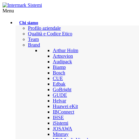
Menu
Chi siamo
Profilo aziendale
Qualità e Codice Etico
Team
Brand
Arthur Holm
Artnovion
Audipack
Biamp
Bosch
CUE
Edbak
GoBright
GUDE
Helvar
Huawei eKit
IBConnect
IHSE
iSistemi
JOSAWA
Minrray