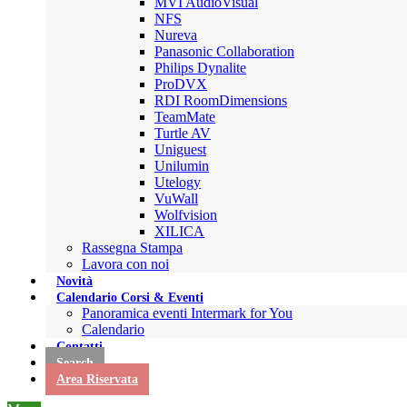
MVI AudioVisual
NFS
Nureva
Panasonic Collaboration
Philips Dynalite
ProDVX
RDI RoomDimensions
TeamMate
Turtle AV
Uniguest
Unilumin
Utelogy
VuWall
Wolfvision
XILICA
Rassegna Stampa
Lavora con noi
Novità
Calendario Corsi & Eventi
Panoramica eventi Intermark for You
Calendario
Contatti
Search
Area Riservata