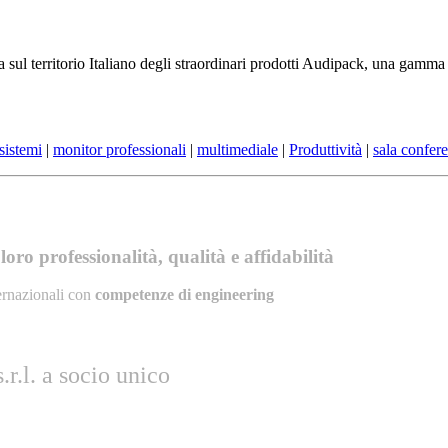
a sul territorio Italiano degli straordinari prodotti Audipack, una gamm
sistemi
|
monitor professionali
|
multimediale
|
Produttività
|
sala confer
oro professionalità, qualità e affidabilità
ernazionali con
competenze di engineering
r.l. a socio unico