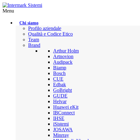
Menu
Chi siamo
Profilo aziendale
Qualità e Codice Etico
Team
Brand
Arthur Holm
Artnovion
Audipack
Biamp
Bosch
CUE
Edbak
GoBright
GUDE
Helvar
Huawei eKit
IBConnect
IHSE
iSistemi
JOSAWA
Minrray