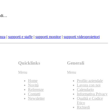
a di…
enza
|
supporti e staffe
|
supporti monitor
|
supporti videoproiettori
Quicklinks
Generali
Menu
Menu
Home
Profilo aziendale
Novità
Lavora con noi
Referenze
Calendario
Contatti
Informativa Privacy
Newsletter
Qualità e Codice
Etico
Richiedi