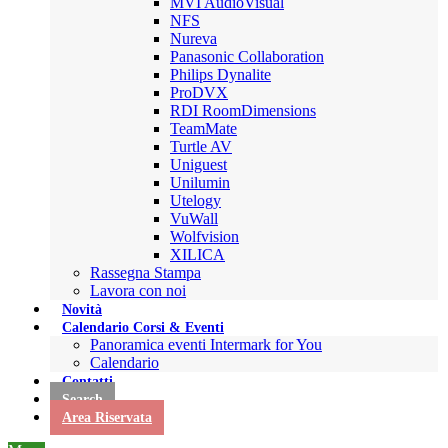
MVI AudioVisual
NFS
Nureva
Panasonic Collaboration
Philips Dynalite
ProDVX
RDI RoomDimensions
TeamMate
Turtle AV
Uniguest
Unilumin
Utelogy
VuWall
Wolfvision
XILICA
Rassegna Stampa
Lavora con noi
Novità
Calendario Corsi & Eventi
Panoramica eventi Intermark for You
Calendario
Contatti
Search
Area Riservata