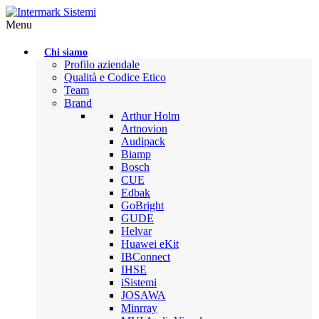
Menu
Chi siamo
Profilo aziendale
Qualità e Codice Etico
Team
Brand
Arthur Holm
Artnovion
Audipack
Biamp
Bosch
CUE
Edbak
GoBright
GUDE
Helvar
Huawei eKit
IBConnect
IHSE
iSistemi
JOSAWA
Minrray