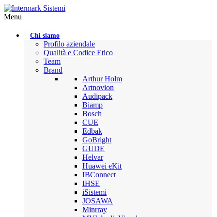
Menu
Chi siamo
Profilo aziendale
Qualità e Codice Etico
Team
Brand
Arthur Holm
Artnovion
Audipack
Biamp
Bosch
CUE
Edbak
GoBright
GUDE
Helvar
Huawei eKit
IBConnect
IHSE
iSistemi
JOSAWA
Minrray