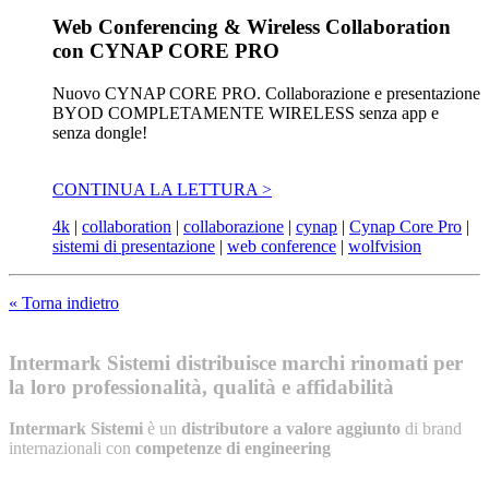
Web Conferencing & Wireless Collaboration
con CYNAP CORE PRO
Nuovo CYNAP CORE PRO. Collaborazione e presentazione
BYOD COMPLETAMENTE WIRELESS senza app e
senza dongle!
CONTINUA LA LETTURA >
4k
|
collaboration
|
collaborazione
|
cynap
|
Cynap Core Pro
|
sistemi di presentazione
|
web conference
|
wolfvision
« Torna indietro
Intermark Sistemi distribuisce marchi rinomati per
la loro professionalità, qualità e affidabilità
Intermark Sistemi
è un
distributore a valore aggiunto
di brand
internazionali con
competenze di engineering