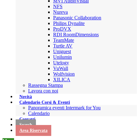
MVI AudioVisual
NFS
Nureva
Panasonic Collaboration
Philips Dynalite
ProDVX
RDI RoomDimensions
TeamMate
Turtle AV
Uniguest
Unilumin
Utelogy
VuWall
Wolfvision
XILICA
Rassegna Stampa
Lavora con noi
Novità
Calendario Corsi & Eventi
Panoramica eventi Intermark for You
Calendario
Contatti
Search
Area Riservata