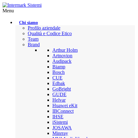
Menu
Chi siamo
Profilo aziendale
Qualità e Codice Etico
Team
Brand
Arthur Holm
Artnovion
Audipack
Biamp
Bosch
CUE
Edbak
GoBright
GUDE
Helvar
Huawei eKit
IBConnect
IHSE
iSistemi
JOSAWA
Minrray