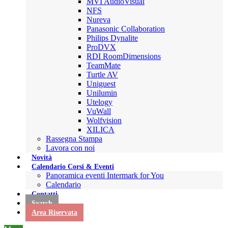
MVI AudioVisual
NFS
Nureva
Panasonic Collaboration
Philips Dynalite
ProDVX
RDI RoomDimensions
TeamMate
Turtle AV
Uniguest
Unilumin
Utelogy
VuWall
Wolfvision
XILICA
Rassegna Stampa
Lavora con noi
Novità
Calendario Corsi & Eventi
Panoramica eventi Intermark for You
Calendario
Contatti
Search
Area Riservata