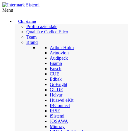
Menu
Chi siamo
Profilo aziendale
Qualità e Codice Etico
Team
Brand
Arthur Holm
Artnovion
Audipack
Biamp
Bosch
CUE
Edbak
GoBright
GUDE
Helvar
Huawei eKit
IBConnect
IHSE
iSistemi
JOSAWA
Minrray