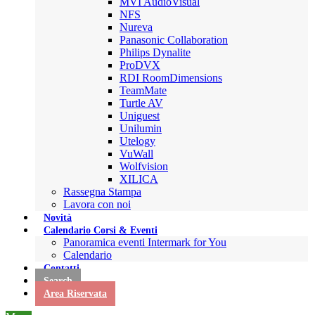
MVI AudioVisual
NFS
Nureva
Panasonic Collaboration
Philips Dynalite
ProDVX
RDI RoomDimensions
TeamMate
Turtle AV
Uniguest
Unilumin
Utelogy
VuWall
Wolfvision
XILICA
Rassegna Stampa
Lavora con noi
Novità
Calendario Corsi & Eventi
Panoramica eventi Intermark for You
Calendario
Contatti
Search
Area Riservata