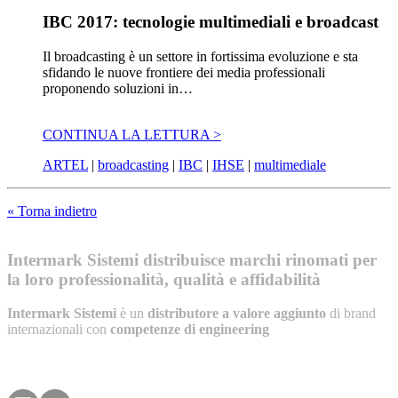
IBC 2017: tecnologie multimediali e broadcast
Il broadcasting è un settore in fortissima evoluzione e sta
sfidando le nuove frontiere dei media professionali
proponendo soluzioni in…
CONTINUA LA LETTURA >
ARTEL
|
broadcasting
|
IBC
|
IHSE
|
multimediale
« Torna indietro
Intermark Sistemi distribuisce marchi rinomati per
la loro professionalità, qualità e affidabilità
Intermark Sistemi
è un
distributore a valore aggiunto
di brand
internazionali con
competenze di engineering