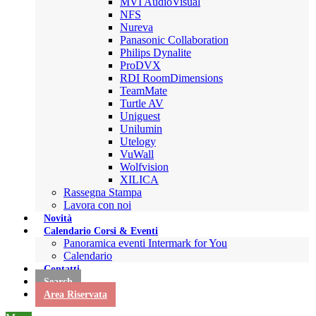
MVI AudioVisual
NFS
Nureva
Panasonic Collaboration
Philips Dynalite
ProDVX
RDI RoomDimensions
TeamMate
Turtle AV
Uniguest
Unilumin
Utelogy
VuWall
Wolfvision
XILICA
Rassegna Stampa
Lavora con noi
Novità
Calendario Corsi & Eventi
Panoramica eventi Intermark for You
Calendario
Contatti
Search
Area Riservata