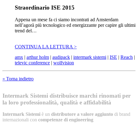
Straordinario ISE 2015
Appena un mese fa ci siamo incontrati ad Amsterdam
nell’agorà più tecnologico ed energizzante per capire gli ultimi
trend del…
CONTINUA LA LETTURA >
amx
|
arthur holm
|
audipack
|
intermark sistemi
|
ISE
|
Reach
|
televic conference
|
wolfvision
« Torna indietro
Intermark Sistemi distribuisce marchi rinomati per
la loro professionalità, qualità e affidabilità
Intermark Sistemi
è un
distributore a valore aggiunto
di brand
internazionali con
competenze di engineering