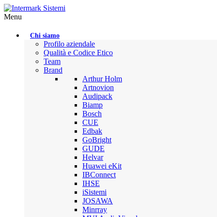
Menu
Chi siamo
Profilo aziendale
Qualità e Codice Etico
Team
Brand
Arthur Holm
Artnovion
Audipack
Biamp
Bosch
CUE
Edbak
GoBright
GUDE
Helvar
Huawei eKit
IBConnect
IHSE
iSistemi
JOSAWA
Minrray