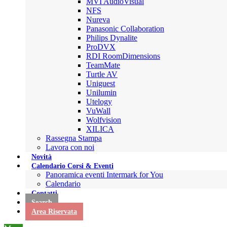
MVI AudioVisual
NFS
Nureva
Panasonic Collaboration
Philips Dynalite
ProDVX
RDI RoomDimensions
TeamMate
Turtle AV
Uniguest
Unilumin
Utelogy
VuWall
Wolfvision
XILICA
Rassegna Stampa
Lavora con noi
Novità
Calendario Corsi & Eventi
Panoramica eventi Intermark for You
Calendario
Contatti
Search
Area Riservata