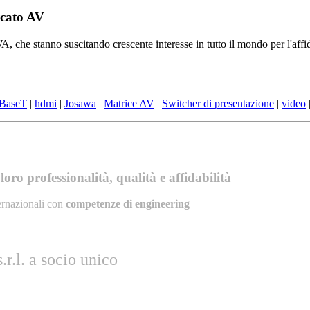
rcato AV
 che stanno suscitando crescente interesse in tutto il mondo per l'affidab
BaseT
|
hdmi
|
Josawa
|
Matrice AV
|
Switcher di presentazione
|
video
oro professionalità, qualità e affidabilità
ernazionali con
competenze di engineering
r.l. a socio unico