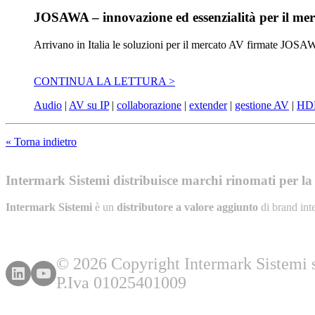
JOSAWA – innovazione ed essenzialità per il me
Arrivano in Italia le soluzioni per il mercato AV firmate JOSAWA,
CONTINUA LA LETTURA >
Audio
|
AV su IP
|
collaborazione
|
extender
|
gestione AV
|
HD
« Torna indietro
Intermark Sistemi distribuisce marchi rinomati per la l
Intermark Sistemi
è un
distributore a valore aggiunto
di brand int
© 2026 Copyright Intermark Sistemi s.
P.Iva 01025401009