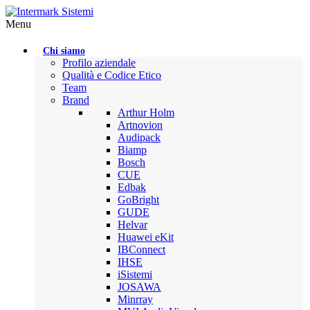
Menu
Chi siamo
Profilo aziendale
Qualità e Codice Etico
Team
Brand
Arthur Holm
Artnovion
Audipack
Biamp
Bosch
CUE
Edbak
GoBright
GUDE
Helvar
Huawei eKit
IBConnect
IHSE
iSistemi
JOSAWA
Minrray