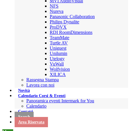
MVI AudioVisual
NFS
Nureva
Panasonic Collaboration
Philips Dynalite
ProDVX
RDI RoomDimensions
TeamMate
Turtle AV
Uniguest
Unilumin
Utelogy
VuWall
Wolfvision
XILICA
Rassegna Stampa
Lavora con noi
Novità
Calendario Corsi & Eventi
Panoramica eventi Intermark for You
Calendario
Contatti
Search
Area Riservata