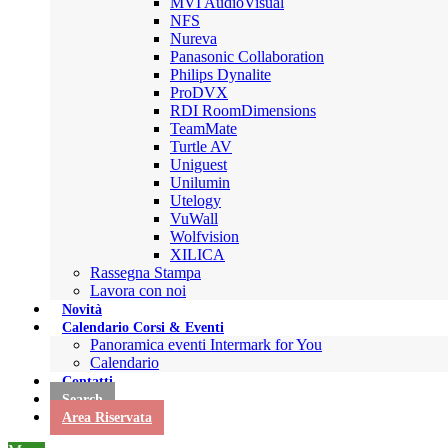
MVI AudioVisual
NFS
Nureva
Panasonic Collaboration
Philips Dynalite
ProDVX
RDI RoomDimensions
TeamMate
Turtle AV
Uniguest
Unilumin
Utelogy
VuWall
Wolfvision
XILICA
Rassegna Stampa
Lavora con noi
Novità
Calendario Corsi & Eventi
Panoramica eventi Intermark for You
Calendario
Contatti
Search
Area Riservata