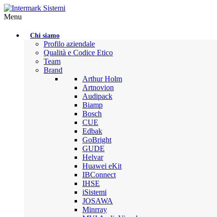
Menu
Chi siamo
Profilo aziendale
Qualità e Codice Etico
Team
Brand
Arthur Holm
Artnovion
Audipack
Biamp
Bosch
CUE
Edbak
GoBright
GUDE
Helvar
Huawei eKit
IBConnect
IHSE
iSistemi
JOSAWA
Minrray