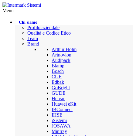
Menu
Chi siamo
Profilo aziendale
Qualità e Codice Etico
Team
Brand
Arthur Holm
Artnovion
Audipack
Biamp
Bosch
CUE
Edbak
GoBright
GUDE
Helvar
Huawei eKit
IBConnect
IHSE
iSistemi
JOSAWA
Minrray