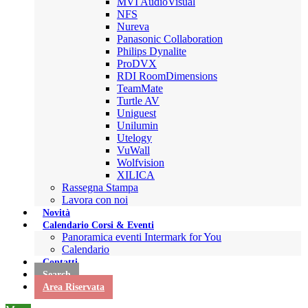
MVI AudioVisual
NFS
Nureva
Panasonic Collaboration
Philips Dynalite
ProDVX
RDI RoomDimensions
TeamMate
Turtle AV
Uniguest
Unilumin
Utelogy
VuWall
Wolfvision
XILICA
Rassegna Stampa
Lavora con noi
Novità
Calendario Corsi & Eventi
Panoramica eventi Intermark for You
Calendario
Contatti
Search
Area Riservata