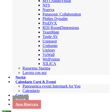
MVI AudioVisual
NFS
Nureva
Panasonic Collaboration
Philips Dynalite
ProDVX
RDI RoomDimensions
TeamMate
Turtle AV
Uniguest
Unilumin
Utelogy
VuWall
Wolfvision
XILICA
Rassegna Stampa
Lavora con noi
Novità
Calendario Corsi & Eventi
Panoramica eventi Intermark for You
Calendario
Contatti
Search
Area Riservata