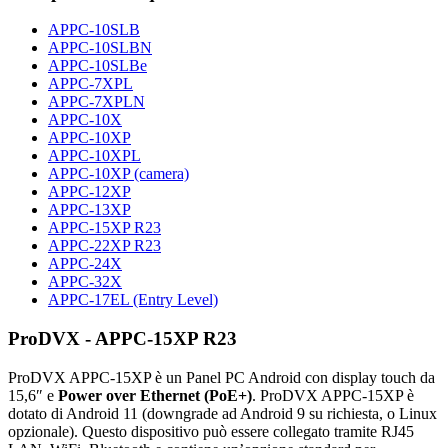
APPC-10SLB
APPC-10SLBN
APPC-10SLBe
APPC-7XPL
APPC-7XPLN
APPC-10X
APPC-10XP
APPC-10XPL
APPC-10XP (camera)
APPC-12XP
APPC-13XP
APPC-15XP R23
APPC-22XP R23
APPC-24X
APPC-32X
APPC-17EL (Entry Level)
ProDVX - APPC-15XP R23
ProDVX APPC-15XP è un Panel PC Android con display touch da
15,6″ e
Power over Ethernet (PoE+)
. ProDVX APPC-15XP è
dotato di Android 11 (downgrade ad Android 9 su richiesta, o Linux
opzionale). Questo dispositivo può essere collegato tramite RJ45