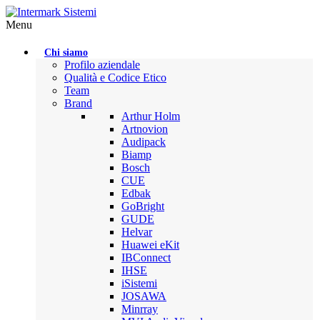
Menu
Chi siamo
Profilo aziendale
Qualità e Codice Etico
Team
Brand
Arthur Holm
Artnovion
Audipack
Biamp
Bosch
CUE
Edbak
GoBright
GUDE
Helvar
Huawei eKit
IBConnect
IHSE
iSistemi
JOSAWA
Minrray