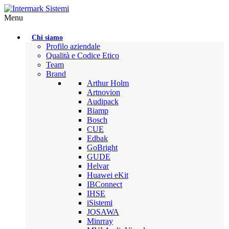
Menu
Chi siamo
Profilo aziendale
Qualità e Codice Etico
Team
Brand
Arthur Holm
Artnovion
Audipack
Biamp
Bosch
CUE
Edbak
GoBright
GUDE
Helvar
Huawei eKit
IBConnect
IHSE
iSistemi
JOSAWA
Minrray