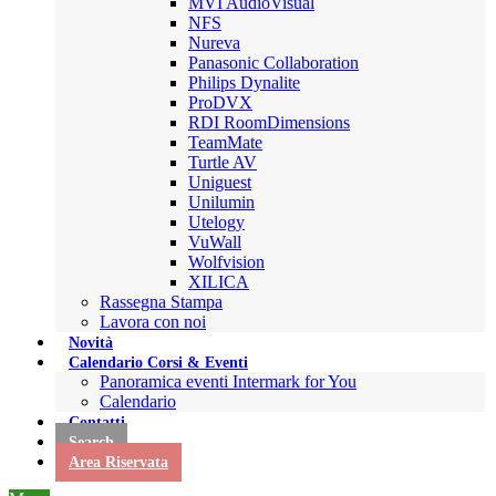
MVI AudioVisual
NFS
Nureva
Panasonic Collaboration
Philips Dynalite
ProDVX
RDI RoomDimensions
TeamMate
Turtle AV
Uniguest
Unilumin
Utelogy
VuWall
Wolfvision
XILICA
Rassegna Stampa
Lavora con noi
Novità
Calendario Corsi & Eventi
Panoramica eventi Intermark for You
Calendario
Contatti
Search
Area Riservata