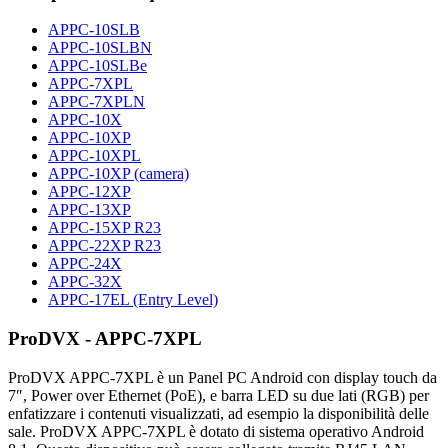
APPC-10SLB
APPC-10SLBN
APPC-10SLBe
APPC-7XPL
APPC-7XPLN
APPC-10X
APPC-10XP
APPC-10XPL
APPC-10XP (camera)
APPC-12XP
APPC-13XP
APPC-15XP R23
APPC-22XP R23
APPC-24X
APPC-32X
APPC-17EL (Entry Level)
ProDVX - APPC-7XPL
ProDVX APPC-7XPL è un Panel PC Android con display touch da
7″, Power over Ethernet (PoE), e barra LED su due lati (RGB) per
enfatizzare i contenuti visualizzati, ad esempio la disponibilità delle
sale. ProDVX APPC-7XPL è dotato di sistema operativo Android