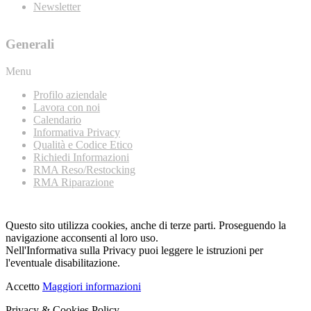
Newsletter
Generali
Menu
Profilo aziendale
Lavora con noi
Calendario
Informativa Privacy
Qualità e Codice Etico
Richiedi Informazioni
RMA Reso/Restocking
RMA Riparazione
Questo sito utilizza cookies, anche di terze parti. Proseguendo la
navigazione acconsenti al loro uso.
Nell'Informativa sulla Privacy puoi leggere le istruzioni per
l'eventuale disabilitazione.
Accetto
Maggiori informazioni
Privacy & Cookies Policy