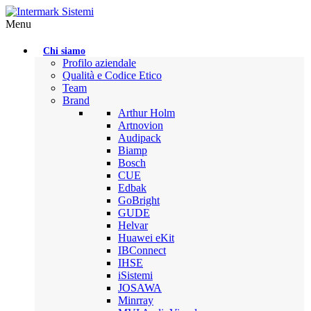
Menu
Chi siamo
Profilo aziendale
Qualità e Codice Etico
Team
Brand
Arthur Holm
Artnovion
Audipack
Biamp
Bosch
CUE
Edbak
GoBright
GUDE
Helvar
Huawei eKit
IBConnect
IHSE
iSistemi
JOSAWA
Minrray