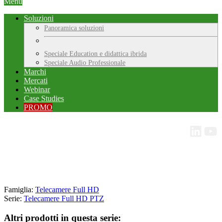
Menu
Soluzioni
Panoramica soluzioni
Speciale Education e didattica ibrida
Speciale Audio Professionale
Marchi
Mercati
Webinar
Case Studies
PROMO
Famiglia:
Telecamere Full HD
Serie:
Telecamere Full HD PTZ
Altri prodotti in questa serie: