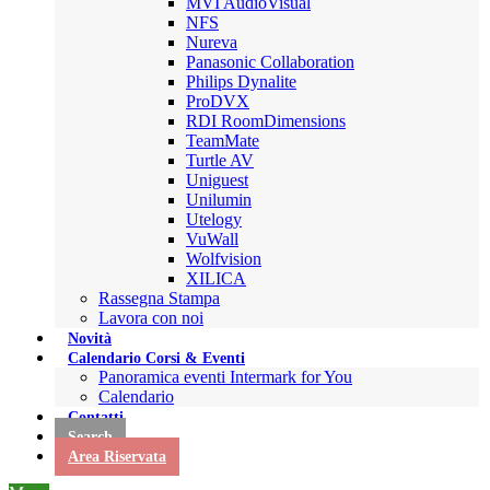
MVI AudioVisual
NFS
Nureva
Panasonic Collaboration
Philips Dynalite
ProDVX
RDI RoomDimensions
TeamMate
Turtle AV
Uniguest
Unilumin
Utelogy
VuWall
Wolfvision
XILICA
Rassegna Stampa
Lavora con noi
Novità
Calendario Corsi & Eventi
Panoramica eventi Intermark for You
Calendario
Contatti
Search
Area Riservata