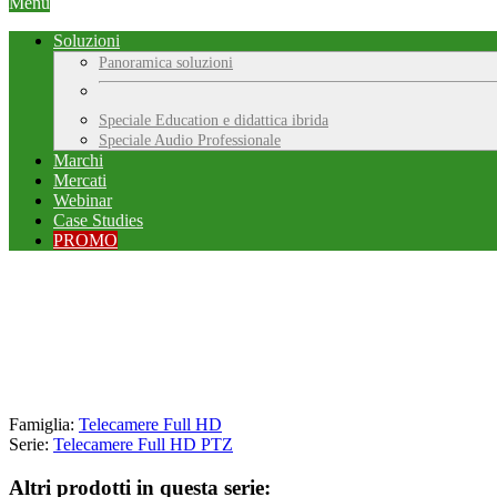
Menu
Soluzioni
Panoramica soluzioni
Speciale Education e didattica ibrida
Speciale Audio Professionale
Marchi
Mercati
Webinar
Case Studies
PROMO
Famiglia:
Telecamere Full HD
Serie:
Telecamere Full HD PTZ
Altri prodotti in questa serie: