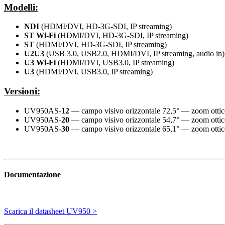
Modelli:
NDI
(HDMI/DVI, HD-3G-SDI, IP streaming)
ST Wi-Fi
(HDMI/DVI, HD-3G-SDI, IP streaming)
ST
(HDMI/DVI, HD-3G-SDI, IP streaming)
U2U3
(USB 3.0, USB2.0, HDMI/DVI, IP streaming, audio in)
U3 Wi-Fi
(HDMI/DVI, USB3.0, IP streaming)
U3
(HDMI/DVI, USB3.0, IP streaming)
Versioni:
UV950AS-
12
— campo visivo orizzontale 72,5° — zoom otti
UV950AS-
20
— campo visivo orizzontale 54,7° — zoom otti
UV950AS-
30
— campo visivo orizzontale 65,1° — zoom otti
Documentazione
Scarica il datasheet UV950 >