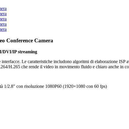
mera
mera
mera
mera
mera
deo Conference Camera
MI/DVI/IP streaming
 interfacce. Le caratteristiche includono algoritmi di elaborazione ISP a
a H.264/H.265 che rende il video in movimento fluido e chiaro anche in co
ità 1/2.8″ con risoluzione 1080P60 (1920×1080 con 60 fps)