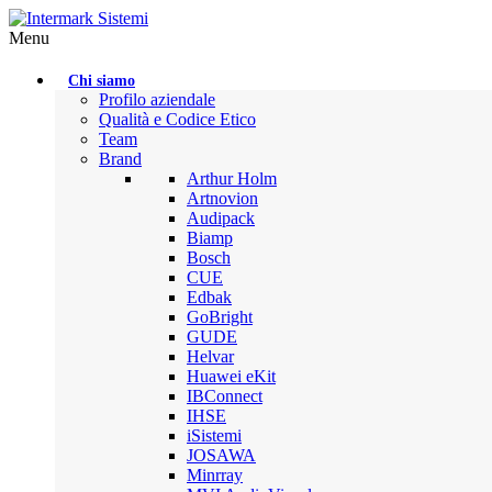
Menu
Chi siamo
Profilo aziendale
Qualità e Codice Etico
Team
Brand
Arthur Holm
Artnovion
Audipack
Biamp
Bosch
CUE
Edbak
GoBright
GUDE
Helvar
Huawei eKit
IBConnect
IHSE
iSistemi
JOSAWA
Minrray