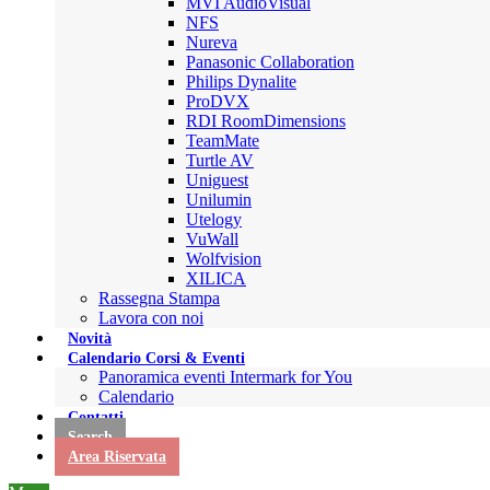
MVI AudioVisual
NFS
Nureva
Panasonic Collaboration
Philips Dynalite
ProDVX
RDI RoomDimensions
TeamMate
Turtle AV
Uniguest
Unilumin
Utelogy
VuWall
Wolfvision
XILICA
Rassegna Stampa
Lavora con noi
Novità
Calendario Corsi & Eventi
Panoramica eventi Intermark for You
Calendario
Contatti
Search
Area Riservata