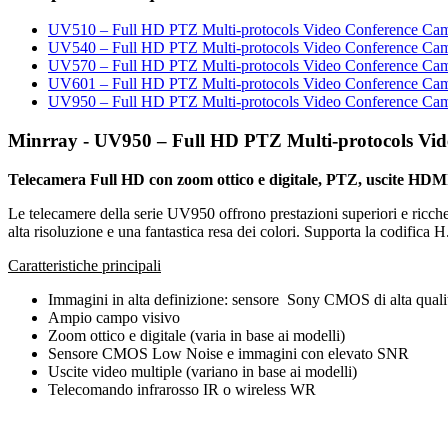
UV510 – Full HD PTZ Multi-protocols Video Conference Ca
UV540 – Full HD PTZ Multi-protocols Video Conference Ca
UV570 – Full HD PTZ Multi-protocols Video Conference Ca
UV601 – Full HD PTZ Multi-protocols Video Conference Ca
UV950 – Full HD PTZ Multi-protocols Video Conference Ca
Minrray - UV950 – Full HD PTZ Multi-protocols Vi
Telecamera Full HD con zoom ottico e digitale, PTZ, uscite HD
Le telecamere della serie UV950 offrono prestazioni superiori e ricche
alta risoluzione e una fantastica resa dei colori. Supporta la codific
Caratteristiche principali
Immagini in alta definizione: sensore Sony CMOS di alta qual
Ampio campo visivo
Zoom ottico e digitale (varia in base ai modelli)
Sensore CMOS Low Noise e immagini con elevato SNR
Uscite video multiple (variano in base ai modelli)
Telecomando infrarosso IR o wireless WR