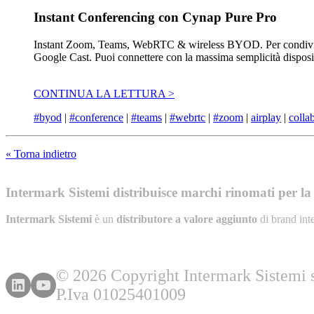
Instant Conferencing con Cynap Pure Pro
Instant Zoom, Teams, WebRTC & wireless BYOD. Per condividere 
Google Cast. Puoi connettere con la massima semplicità disp
CONTINUA LA LETTURA >
#byod
|
#conference
|
#teams
|
#webrtc
|
#zoom
|
airplay
|
colla
« Torna indietro
Intermark Sistemi distribuisce marchi rinomati per la l
Intermark Sistemi
è un
distributore a valore aggiunto
di brand int
© 2026 Copyright Intermark Sistemi s.
P.Iva 01025401009