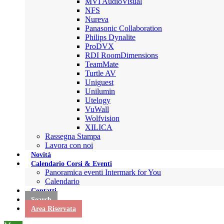
MVI AudioVisual
NFS
Nureva
Panasonic Collaboration
Philips Dynalite
ProDVX
RDI RoomDimensions
TeamMate
Turtle AV
Uniguest
Unilumin
Utelogy
VuWall
Wolfvision
XILICA
Rassegna Stampa
Lavora con noi
Novità
Calendario Corsi & Eventi
Panoramica eventi Intermark for You
Calendario
Contatti
Search
Area Riservata