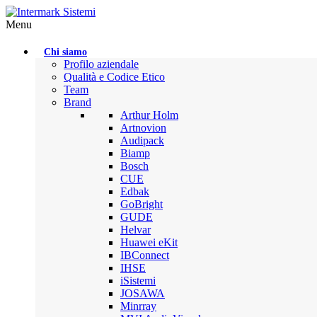
Menu
Chi siamo
Profilo aziendale
Qualità e Codice Etico
Team
Brand
Arthur Holm
Artnovion
Audipack
Biamp
Bosch
CUE
Edbak
GoBright
GUDE
Helvar
Huawei eKit
IBConnect
IHSE
iSistemi
JOSAWA
Minrray