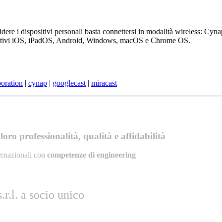
i dispositivi personali basta connettersi in modalità wireless: Cyna
ositivi iOS, iPadOS, Android, Windows, macOS e Chrome OS.
boration
|
cynap
|
googlecast
|
miracast
oro professionalità, qualità e affidabilità
ernazionali con
competenze di engineering
r.l. a socio unico