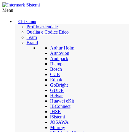
Menu
Chi siamo
Profilo aziendale
Qualità e Codice Etico
Team
Brand
Arthur Holm
Artnovion
Audipack
Biamp
Bosch
CUE
Edbak
GoBright
GUDE
Helvar
Huawei eKit
IBConnect
IHSE
iSistemi
JOSAWA
Minrray