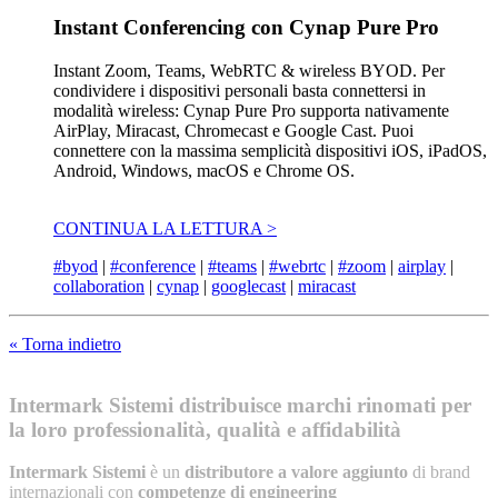
Instant Conferencing con Cynap Pure Pro
Instant Zoom, Teams, WebRTC & wireless BYOD. Per
condividere i dispositivi personali basta connettersi in
modalità wireless: Cynap Pure Pro supporta nativamente
AirPlay, Miracast, Chromecast e Google Cast. Puoi
connettere con la massima semplicità dispositivi iOS, iPadOS,
Android, Windows, macOS e Chrome OS.
CONTINUA LA LETTURA >
#byod
|
#conference
|
#teams
|
#webrtc
|
#zoom
|
airplay
|
collaboration
|
cynap
|
googlecast
|
miracast
« Torna indietro
Intermark Sistemi distribuisce marchi rinomati per
la loro professionalità, qualità e affidabilità
Intermark Sistemi
è un
distributore a valore aggiunto
di brand
internazionali con
competenze di engineering