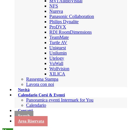
MVI AudioVisual
NFS
Nureva
Panasonic Collaboration
Philips Dynalite
ProDVX
RDI RoomDimensions
TeamMate
Turtle AV
Uniguest
Unilumin
Utelogy
VuWall
Wolfvision
XILICA
Rassegna Stampa
Lavora con noi
Novità
Calendario Corsi & Eventi
Panoramica eventi Intermark for You
Calendario
Contatti
Search
Area Riservata