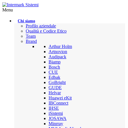
Menu
Chi siamo
Profilo aziendale
Qualità e Codice Etico
Team
Brand
Arthur Holm
Artnovion
Audipack
Biamp
Bosch
CUE
Edbak
GoBright
GUDE
Helvar
Huawei eKit
IBConnect
IHSE
iSistemi
JOSAWA
Minrray