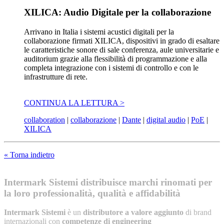
XILICA: Audio Digitale per la collaborazione
Arrivano in Italia i sistemi acustici digitali per la
collaborazione firmati XILICA, dispositivi in grado di esaltare
le caratteristiche sonore di sale conferenza, aule universitarie e
auditorium grazie alla flessibilità di programmazione e alla
completa integrazione con i sistemi di controllo e con le
infrastrutture di rete.
CONTINUA LA LETTURA >
collaboration
|
collaborazione
|
Dante
|
digital audio
|
PoE
|
XILICA
« Torna indietro
Intermark Sistemi distribuisce marchi rinomati per
la loro professionalità, qualità e affidabilità
Intermark Sistemi
è un
distributore a valore aggiunto
di brand
internazionali con
competenze di engineering