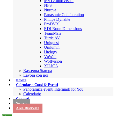
MVI AudioVisual
NFS
Nureva
Panasonic Collaboration
Philips Dynalite
ProDVX
RDI RoomDimensions
TeamMate
Turtle AV
Uniguest
Unilumin
Utelogy
VuWall
Wolfvision
XILICA
Rassegna Stampa
Lavora con noi
Novità
Calendario Corsi & Eventi
Panoramica eventi Intermark for You
Calendario
Contatti
Search
Area Riservata