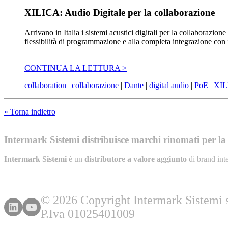
XILICA: Audio Digitale per la collaborazione
Arrivano in Italia i sistemi acustici digitali per la collaborazion
flessibilità di programmazione e alla completa integrazione con i s
CONTINUA LA LETTURA >
collaboration
|
collaborazione
|
Dante
|
digital audio
|
PoE
|
XIL
« Torna indietro
Intermark Sistemi distribuisce marchi rinomati per la l
Intermark Sistemi
è un
distributore a valore aggiunto
di brand int
© 2026 Copyright Intermark Sistemi s.
P.Iva 01025401009