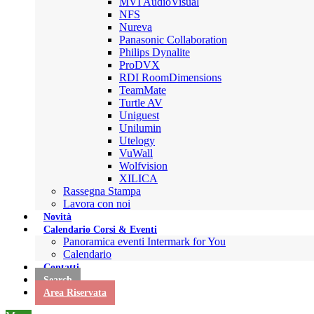
MVI AudioVisual
NFS
Nureva
Panasonic Collaboration
Philips Dynalite
ProDVX
RDI RoomDimensions
TeamMate
Turtle AV
Uniguest
Unilumin
Utelogy
VuWall
Wolfvision
XILICA
Rassegna Stampa
Lavora con noi
Novità
Calendario Corsi & Eventi
Panoramica eventi Intermark for You
Calendario
Contatti
Search
Area Riservata