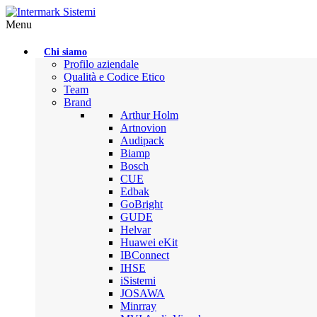
Menu
Chi siamo
Profilo aziendale
Qualità e Codice Etico
Team
Brand
Arthur Holm
Artnovion
Audipack
Biamp
Bosch
CUE
Edbak
GoBright
GUDE
Helvar
Huawei eKit
IBConnect
IHSE
iSistemi
JOSAWA
Minrray