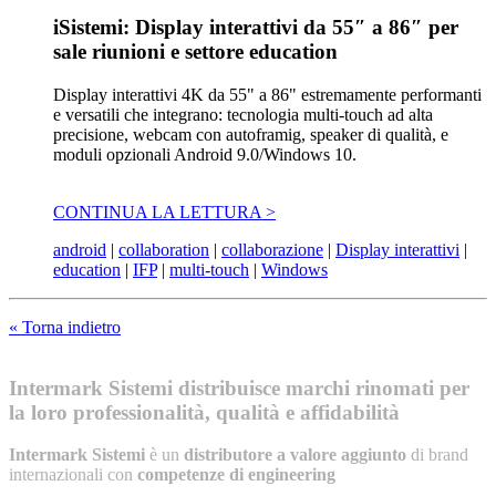
iSistemi: Display interattivi da 55″ a 86″ per
sale riunioni e settore education
Display interattivi 4K da 55" a 86" estremamente performanti
e versatili che integrano: tecnologia multi-touch ad alta
precisione, webcam con autoframig, speaker di qualità, e
moduli opzionali Android 9.0/Windows 10.
CONTINUA LA LETTURA >
android
|
collaboration
|
collaborazione
|
Display interattivi
|
education
|
IFP
|
multi-touch
|
Windows
« Torna indietro
Intermark Sistemi distribuisce marchi rinomati per
la loro professionalità, qualità e affidabilità
Intermark Sistemi
è un
distributore a valore aggiunto
di brand
internazionali con
competenze di engineering