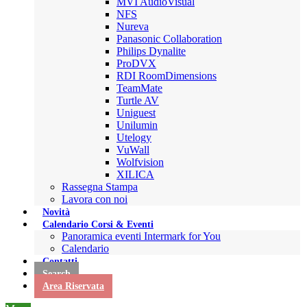
MVI AudioVisual
NFS
Nureva
Panasonic Collaboration
Philips Dynalite
ProDVX
RDI RoomDimensions
TeamMate
Turtle AV
Uniguest
Unilumin
Utelogy
VuWall
Wolfvision
XILICA
Rassegna Stampa
Lavora con noi
Novità
Calendario Corsi & Eventi
Panoramica eventi Intermark for You
Calendario
Contatti
Search
Area Riservata