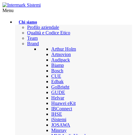
Menu
Chi siamo
Profilo aziendale
Qualità e Codice Etico
Team
Brand
Arthur Holm
Artnovion
Audipack
Biamp
Bosch
CUE
Edbak
GoBright
GUDE
Helvar
Huawei eKit
IBConnect
IHSE
iSistemi
JOSAWA
Minrray