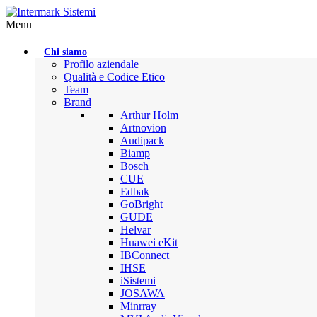
Menu
Chi siamo
Profilo aziendale
Qualità e Codice Etico
Team
Brand
Arthur Holm
Artnovion
Audipack
Biamp
Bosch
CUE
Edbak
GoBright
GUDE
Helvar
Huawei eKit
IBConnect
IHSE
iSistemi
JOSAWA
Minrray