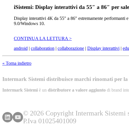
iSistemi: Display interattivi da 55″ a 86″ per sal
Display interattivi 4K da 55" a 86" estremamente performanti e 
9.0/Windows 10.
CONTINUA LA LETTURA >
android
|
collaboration
|
collaborazione
|
Display interattivi
|
edu
« Torna indietro
Intermark Sistemi distribuisce marchi rinomati per la l
Intermark Sistemi
è un
distributore a valore aggiunto
di brand int
© 2026 Copyright Intermark Sistemi s.
P.Iva 01025401009