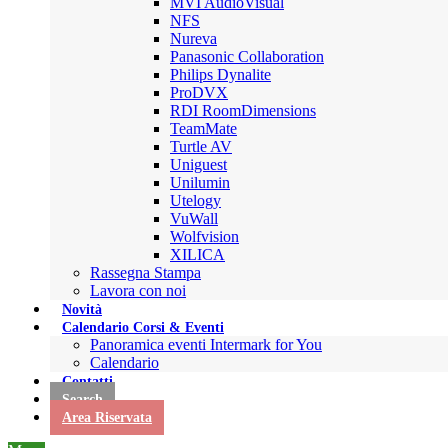
MVI AudioVisual
NFS
Nureva
Panasonic Collaboration
Philips Dynalite
ProDVX
RDI RoomDimensions
TeamMate
Turtle AV
Uniguest
Unilumin
Utelogy
VuWall
Wolfvision
XILICA
Rassegna Stampa
Lavora con noi
Novità
Calendario Corsi & Eventi
Panoramica eventi Intermark for You
Calendario
Contatti
Search
Area Riservata