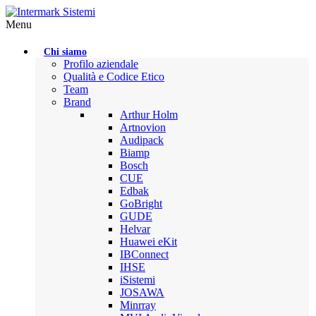
Menu
Chi siamo
Profilo aziendale
Qualità e Codice Etico
Team
Brand
Arthur Holm
Artnovion
Audipack
Biamp
Bosch
CUE
Edbak
GoBright
GUDE
Helvar
Huawei eKit
IBConnect
IHSE
iSistemi
JOSAWA
Minrray