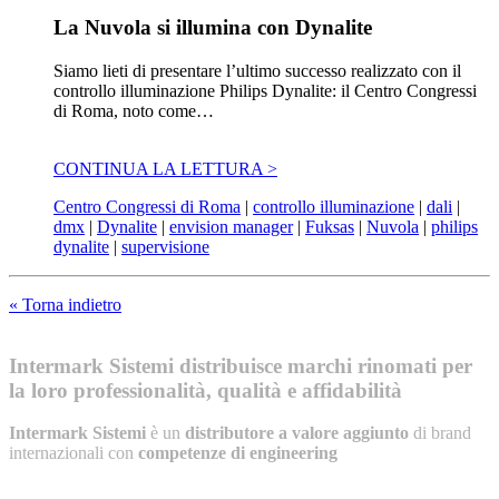
La Nuvola si illumina con Dynalite
Siamo lieti di presentare l’ultimo successo realizzato con il
controllo illuminazione Philips Dynalite: il Centro Congressi
di Roma, noto come…
CONTINUA LA LETTURA >
Centro Congressi di Roma
|
controllo illuminazione
|
dali
|
dmx
|
Dynalite
|
envision manager
|
Fuksas
|
Nuvola
|
philips
dynalite
|
supervisione
« Torna indietro
Intermark Sistemi distribuisce marchi rinomati per
la loro professionalità, qualità e affidabilità
Intermark Sistemi
è un
distributore a valore aggiunto
di brand
internazionali con
competenze di engineering