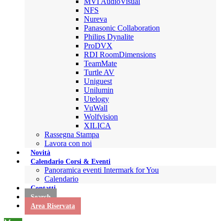
MVI AudioVisual
NFS
Nureva
Panasonic Collaboration
Philips Dynalite
ProDVX
RDI RoomDimensions
TeamMate
Turtle AV
Uniguest
Unilumin
Utelogy
VuWall
Wolfvision
XILICA
Rassegna Stampa
Lavora con noi
Novità
Calendario Corsi & Eventi
Panoramica eventi Intermark for You
Calendario
Contatti
Search
Area Riservata