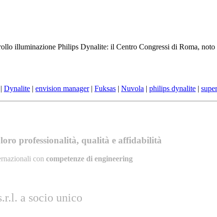
ontrollo illuminazione Philips Dynalite: il Centro Congressi di Roma, no
|
Dynalite
|
envision manager
|
Fuksas
|
Nuvola
|
philips dynalite
|
super
oro professionalità, qualità e affidabilità
ernazionali con
competenze di engineering
r.l. a socio unico