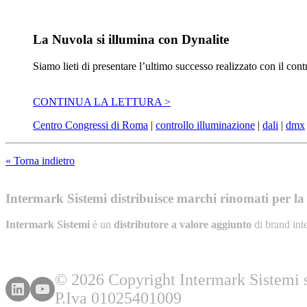
La Nuvola si illumina con Dynalite
Siamo lieti di presentare l’ultimo successo realizzato con il c
CONTINUA LA LETTURA >
Centro Congressi di Roma
|
controllo illuminazione
|
dali
|
dmx
« Torna indietro
Intermark Sistemi distribuisce marchi rinomati per la l
Intermark Sistemi
è un
distributore a valore aggiunto
di brand int
© 2026 Copyright Intermark Sistemi s.
P.Iva 01025401009