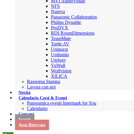
MVI AudioVisual
NFS
Nureva
Panasonic Collaboration
Philips Dynalite
ProDVX
RDI RoomDimensions
TeamMate
Turtle AV
Uniguest
Unilumin
Utelogy
VuWall
Wolfvision
XILICA
Rassegna Stampa
Lavora con noi
Novità
Calendario Corsi & Eventi
Panoramica eventi Intermark for You
Calendario
Contatti
Search
Area Riservata