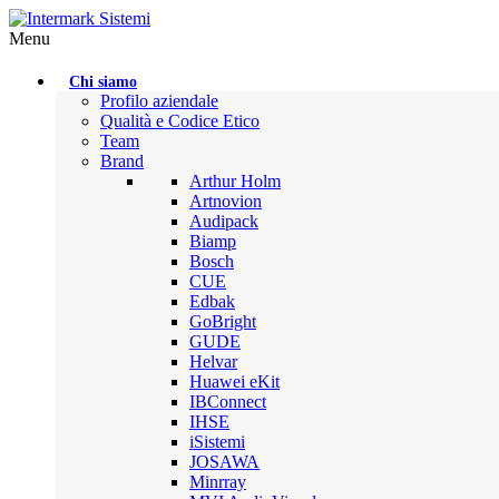
Menu
Chi siamo
Profilo aziendale
Qualità e Codice Etico
Team
Brand
Arthur Holm
Artnovion
Audipack
Biamp
Bosch
CUE
Edbak
GoBright
GUDE
Helvar
Huawei eKit
IBConnect
IHSE
iSistemi
JOSAWA
Minrray