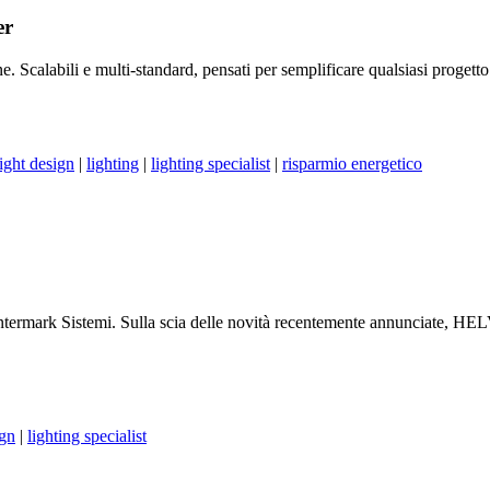
er
e. Scalabili e multi-standard, pensati per semplificare qualsiasi progett
light design
|
lighting
|
lighting specialist
|
risparmio energetico
termark Sistemi. Sulla scia delle novità recentemente annunciate, HELV
ign
|
lighting specialist