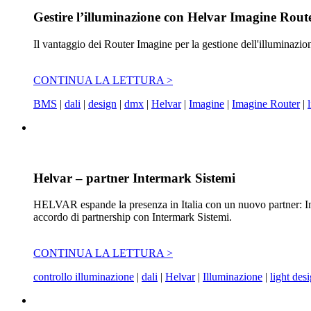
Gestire l’illuminazione con Helvar Imagine Rout
Il vantaggio dei Router Imagine per la gestione dell'illuminazion
CONTINUA LA LETTURA >
BMS
|
dali
|
design
|
dmx
|
Helvar
|
Imagine
|
Imagine Router
|
Helvar – partner Intermark Sistemi
HELVAR espande la presenza in Italia con un nuovo partner: In
accordo di partnership con Intermark Sistemi.
CONTINUA LA LETTURA >
controllo illuminazione
|
dali
|
Helvar
|
Illuminazione
|
light des